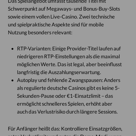
Das Spielangebot umfasst tausende Titel mit
Schwerpunkt auf Megaways- und Bonus-Buy-Slots
sowie einem vollen Live-Casino. Zwei technische
und spielpraktische Aspekte sind für mobile
Nutzung besonders relevant:
RTP-Varianten: Einige Provider-Titel laufen auf
niedrigeren RTP-Einstellungen als die maximal
möglichen Werte. Das ist legal, aber beeinflusst
langfristig die Auszahlungserwartung.
Autoplay und fehlende Zwangspausen: Anders
als regulierte deutsche Casinos gibt es keine 5-
Sekunden-Pause oder €1-Einsatzlimit – das
ermöglicht schnelleres Spielen, erhöht aber
auch das Verlustrisiko durch längere Sessions.
Für Anfänger heißt das: Kontrolliere Einsatzgrößen,