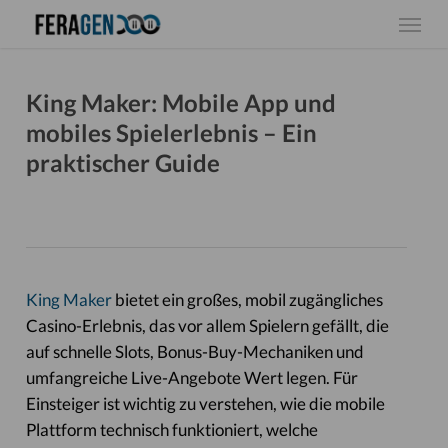
Skip
Menu
to
main
content
King Maker: Mobile App und
mobiles Spielerlebnis – Ein
praktischer Guide
King Maker
bietet ein großes, mobil zugängliches
Casino-Erlebnis, das vor allem Spielern gefällt, die
auf schnelle Slots, Bonus-Buy-Mechaniken und
umfangreiche Live-Angebote Wert legen. Für
Einsteiger ist wichtig zu verstehen, wie die mobile
Plattform technisch funktioniert, welche