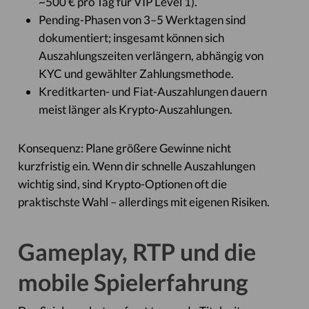
~500 € pro Tag für VIP Level 1).
Pending-Phasen von 3–5 Werktagen sind
dokumentiert; insgesamt können sich
Auszahlungszeiten verlängern, abhängig von
KYC und gewählter Zahlungsmethode.
Kreditkarten- und Fiat-Auszahlungen dauern
meist länger als Krypto-Auszahlungen.
Konsequenz: Plane größere Gewinne nicht
kurzfristig ein. Wenn dir schnelle Auszahlungen
wichtig sind, sind Krypto-Optionen oft die
praktischste Wahl – allerdings mit eigenen Risiken.
Gameplay, RTP und die
mobile Spielerfahrung