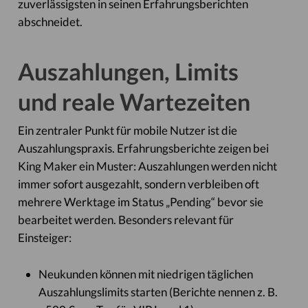
zuverlässigsten in seinen Erfahrungsberichten
abschneidet.
Auszahlungen, Limits
und reale Wartezeiten
Ein zentraler Punkt für mobile Nutzer ist die
Auszahlungspraxis. Erfahrungsberichte zeigen bei
King Maker ein Muster: Auszahlungen werden nicht
immer sofort ausgezahlt, sondern verbleiben oft
mehrere Werktage im Status „Pending“ bevor sie
bearbeitet werden. Besonders relevant für
Einsteiger:
Neukunden können mit niedrigen täglichen
Auszahlungslimits starten (Berichte nennen z. B.