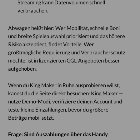
Streaming kann Datenvolumen schnell
verbrauchen.
Abwägen heißt hier: Wer Mobilität, schnelle Boni
und breite Spieleauswahl priorisiert und das höhere
Risiko akzeptiert, findet Vorteile. Wer
größtmögliche Regulierung und Verbraucherschutz
möchte, ist in lizenzierten GGL-Angeboten besser
aufgehoben.
Wenn du King Maker in Ruhe ausprobieren willst,
kannst du die Seite direkt besuchen: King Maker —
nutze Demo-Modi, verifiziere deinen Account und
teste kleine Einzahlungen, bevor du größere
Beträge mobil setzt.
Frage: Sind Auszahlungen über das Handy