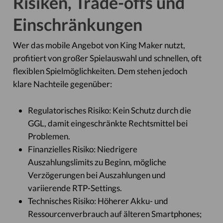
Risiken, Trade-offs und
Einschränkungen
Wer das mobile Angebot von King Maker nutzt,
profitiert von großer Spielauswahl und schnellen, oft
flexiblen Spielmöglichkeiten. Dem stehen jedoch
klare Nachteile gegenüber:
Regulatorisches Risiko: Kein Schutz durch die
GGL, damit eingeschränkte Rechtsmittel bei
Problemen.
Finanzielles Risiko: Niedrigere
Auszahlungslimits zu Beginn, mögliche
Verzögerungen bei Auszahlungen und
variierende RTP-Settings.
Technisches Risiko: Höherer Akku- und
Ressourcenverbrauch auf älteren Smartphones;