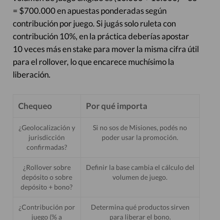
= $700.000 en apuestas ponderadas según
contribución por juego. Si jugás solo ruleta con
contribución 10%, en la práctica deberías apostar
10 veces más en stake para mover la misma cifra útil
para el rollover, lo que encarece muchísimo la
liberación.
Chequeo
Por qué importa
¿Geolocalización y
Si no sos de Misiones, podés no
jurisdicción
poder usar la promoción.
confirmadas?
¿Rollover sobre
Definir la base cambia el cálculo del
depósito o sobre
volumen de juego.
depósito + bono?
¿Contribución por
Determina qué productos sirven
juego (% a
para liberar el bono.