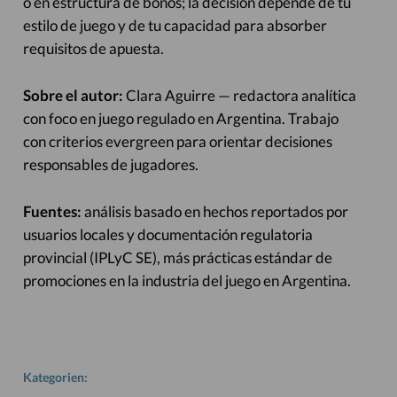
o en estructura de bonos; la decisión depende de tu
estilo de juego y de tu capacidad para absorber
requisitos de apuesta.
Sobre el autor:
Clara Aguirre — redactora analítica
con foco en juego regulado en Argentina. Trabajo
con criterios evergreen para orientar decisiones
responsables de jugadores.
Fuentes:
análisis basado en hechos reportados por
usuarios locales y documentación regulatoria
provincial (IPLyC SE), más prácticas estándar de
promociones en la industria del juego en Argentina.
Kategorien: