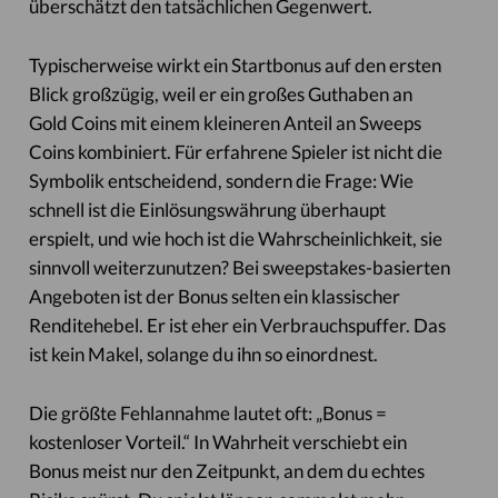
überschätzt den tatsächlichen Gegenwert.
Typischerweise wirkt ein Startbonus auf den ersten
Blick großzügig, weil er ein großes Guthaben an
Gold Coins mit einem kleineren Anteil an Sweeps
Coins kombiniert. Für erfahrene Spieler ist nicht die
Symbolik entscheidend, sondern die Frage: Wie
schnell ist die Einlösungswährung überhaupt
erspielt, und wie hoch ist die Wahrscheinlichkeit, sie
sinnvoll weiterzunutzen? Bei sweepstakes-basierten
Angeboten ist der Bonus selten ein klassischer
Renditehebel. Er ist eher ein Verbrauchspuffer. Das
ist kein Makel, solange du ihn so einordnest.
Die größte Fehlannahme lautet oft: „Bonus =
kostenloser Vorteil.“ In Wahrheit verschiebt ein
Bonus meist nur den Zeitpunkt, an dem du echtes