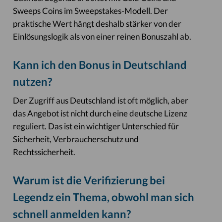
Sweeps Coins im Sweepstakes-Modell. Der
praktische Wert hängt deshalb stärker von der
Einlösungslogik als von einer reinen Bonuszahl ab.
Kann ich den Bonus in Deutschland
nutzen?
Der Zugriff aus Deutschland ist oft möglich, aber
das Angebot ist nicht durch eine deutsche Lizenz
reguliert. Das ist ein wichtiger Unterschied für
Sicherheit, Verbraucherschutz und
Rechtssicherheit.
Warum ist die Verifizierung bei
Legendz ein Thema, obwohl man sich
schnell anmelden kann?