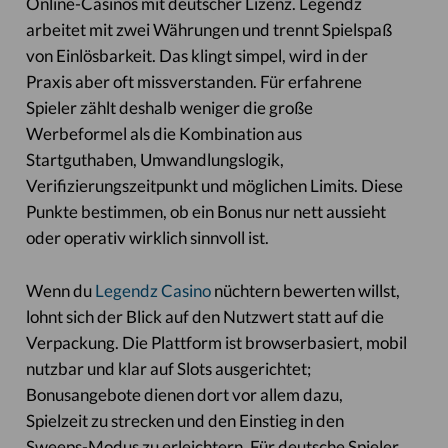
Online-Casinos mit deutscher Lizenz. Legendz
arbeitet mit zwei Währungen und trennt Spielspaß
von Einlösbarkeit. Das klingt simpel, wird in der
Praxis aber oft missverstanden. Für erfahrene
Spieler zählt deshalb weniger die große
Werbeformel als die Kombination aus
Startguthaben, Umwandlungslogik,
Verifizierungszeitpunkt und möglichen Limits. Diese
Punkte bestimmen, ob ein Bonus nur nett aussieht
oder operativ wirklich sinnvoll ist.
Wenn du
Legendz Casino
nüchtern bewerten willst,
lohnt sich der Blick auf den Nutzwert statt auf die
Verpackung. Die Plattform ist browserbasiert, mobil
nutzbar und klar auf Slots ausgerichtet;
Bonusangebote dienen dort vor allem dazu,
Spielzeit zu strecken und den Einstieg in den
Sweeps-Modus zu erleichtern. Für deutsche Spieler