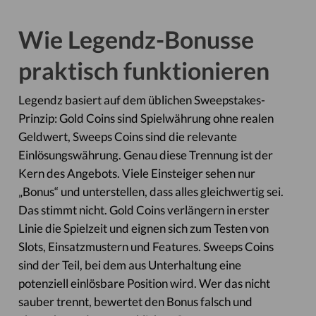
Wie Legendz-Bonusse
praktisch funktionieren
Legendz basiert auf dem üblichen Sweepstakes-
Prinzip: Gold Coins sind Spielwährung ohne realen
Geldwert, Sweeps Coins sind die relevante
Einlösungswährung. Genau diese Trennung ist der
Kern des Angebots. Viele Einsteiger sehen nur
„Bonus“ und unterstellen, dass alles gleichwertig sei.
Das stimmt nicht. Gold Coins verlängern in erster
Linie die Spielzeit und eignen sich zum Testen von
Slots, Einsatzmustern und Features. Sweeps Coins
sind der Teil, bei dem aus Unterhaltung eine
potenziell einlösbare Position wird. Wer das nicht
sauber trennt, bewertet den Bonus falsch und