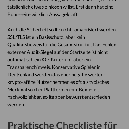
tatsächlich etwas einlösen willst. Erst dann hat eine
Bonusseite wirklich Aussagekraft.
Auch die Sicherheit sollte nicht romantisiert werden.
SSL/TLS ist ein Basisschutz, aber kein
Qualitätsbeweis für die Gesamtstruktur. Das Fehlen
externer Audit-Siegel auf der Startseite ist nicht
automatisch ein KO-Kriterium, aber ein
Transparenzhinweis. Konservative Spieler in
Deutschland werden das eher negativ werten;
krypto-affine Nutzer nehmen es oft als typisches
Merkmal solcher Plattformen hin. Beides ist
nachvollziehbar, sollte aber bewusst entschieden
werden.
Praktische Checkliste für