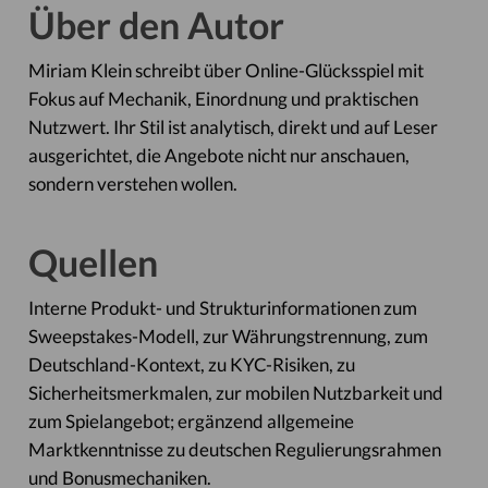
Über den Autor
Miriam Klein schreibt über Online-Glücksspiel mit
Fokus auf Mechanik, Einordnung und praktischen
Nutzwert. Ihr Stil ist analytisch, direkt und auf Leser
ausgerichtet, die Angebote nicht nur anschauen,
sondern verstehen wollen.
Quellen
Interne Produkt- und Strukturinformationen zum
Sweepstakes-Modell, zur Währungstrennung, zum
Deutschland-Kontext, zu KYC-Risiken, zu
Sicherheitsmerkmalen, zur mobilen Nutzbarkeit und
zum Spielangebot; ergänzend allgemeine
Marktkenntnisse zu deutschen Regulierungsrahmen
und Bonusmechaniken.