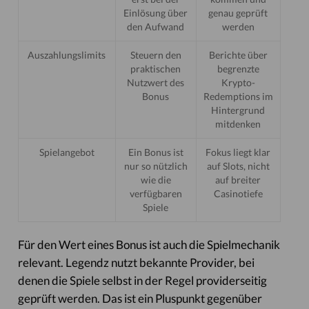
Einlösung über
genau geprüft
den Aufwand
werden
Auszahlungslimits
Steuern den
Berichte über
praktischen
begrenzte
Nutzwert des
Krypto-
Bonus
Redemptions im
Hintergrund
mitdenken
Spielangebot
Ein Bonus ist
Fokus liegt klar
nur so nützlich
auf Slots, nicht
wie die
auf breiter
verfügbaren
Casinotiefe
Spiele
Für den Wert eines Bonus ist auch die Spielmechanik
relevant. Legendz nutzt bekannte Provider, bei
denen die Spiele selbst in der Regel providerseitig
geprüft werden. Das ist ein Pluspunkt gegenüber