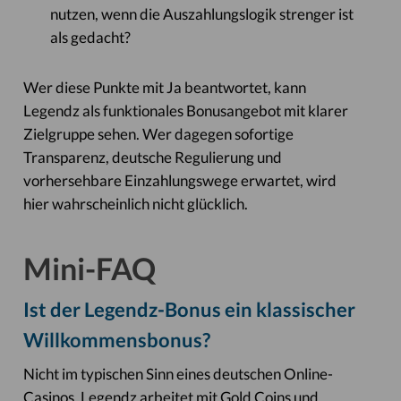
nutzen, wenn die Auszahlungslogik strenger ist
als gedacht?
Wer diese Punkte mit Ja beantwortet, kann
Legendz als funktionales Bonusangebot mit klarer
Zielgruppe sehen. Wer dagegen sofortige
Transparenz, deutsche Regulierung und
vorhersehbare Einzahlungswege erwartet, wird
hier wahrscheinlich nicht glücklich.
Mini-FAQ
Ist der Legendz-Bonus ein klassischer
Willkommensbonus?
Nicht im typischen Sinn eines deutschen Online-
Casinos. Legendz arbeitet mit Gold Coins und