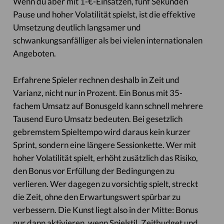
Wenn du aber mit 1-€-Einsätzen, fünf Sekunden
Pause und hoher Volatilität spielst, ist die effektive
Umsetzung deutlich langsamer und
schwankungsanfälliger als bei vielen internationalen
Angeboten.
Erfahrene Spieler rechnen deshalb in Zeit und
Varianz, nicht nur in Prozent. Ein Bonus mit 35-
fachem Umsatz auf Bonusgeld kann schnell mehrere
Tausend Euro Umsatz bedeuten. Bei gesetzlich
gebremstem Spieltempo wird daraus kein kurzer
Sprint, sondern eine längere Sessionkette. Wer mit
hoher Volatilität spielt, erhöht zusätzlich das Risiko,
den Bonus vor Erfüllung der Bedingungen zu
verlieren. Wer dagegen zu vorsichtig spielt, streckt
die Zeit, ohne den Erwartungswert spürbar zu
verbessern. Die Kunst liegt also in der Mitte: Bonus
nur dann aktivieren, wenn Spielstil, Zeitbudget und