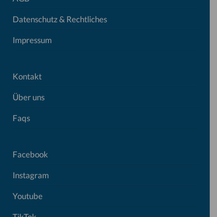
Datenschutz & Rechtliches
Impressum
Kontakt
Über uns
Faqs
Facebook
Instagram
Youtube
TikTok