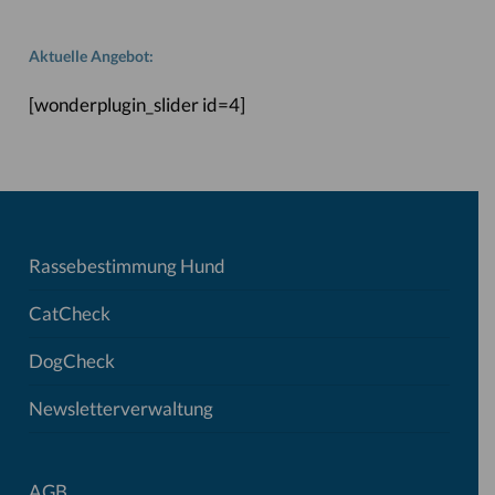
Aktuelle Angebot:
[wonderplugin_slider id=4]
Rassebestimmung Hund
CatCheck
DogCheck
Newsletterverwaltung
AGB