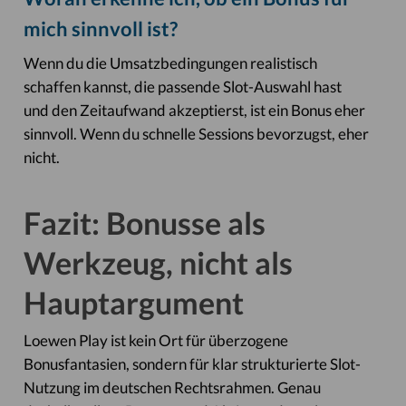
mich sinnvoll ist?
Wenn du die Umsatzbedingungen realistisch
schaffen kannst, die passende Slot-Auswahl hast
und den Zeitaufwand akzeptierst, ist ein Bonus eher
sinnvoll. Wenn du schnelle Sessions bevorzugst, eher
nicht.
Fazit: Bonusse als
Werkzeug, nicht als
Hauptargument
Loewen Play ist kein Ort für überzogene
Bonusfantasien, sondern für klar strukturierte Slot-
Nutzung im deutschen Rechtsrahmen. Genau