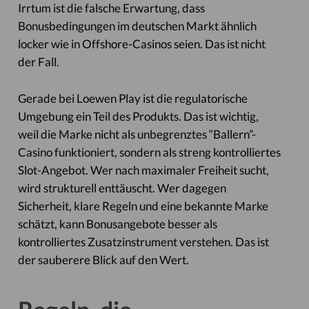
Irrtum ist die falsche Erwartung, dass
Bonusbedingungen im deutschen Markt ähnlich
locker wie in Offshore-Casinos seien. Das ist nicht
der Fall.
Gerade bei Loewen Play ist die regulatorische
Umgebung ein Teil des Produkts. Das ist wichtig,
weil die Marke nicht als unbegrenztes “Ballern”-
Casino funktioniert, sondern als streng kontrolliertes
Slot-Angebot. Wer nach maximaler Freiheit sucht,
wird strukturell enttäuscht. Wer dagegen
Sicherheit, klare Regeln und eine bekannte Marke
schätzt, kann Bonusangebote besser als
kontrolliertes Zusatzinstrument verstehen. Das ist
der sauberere Blick auf den Wert.