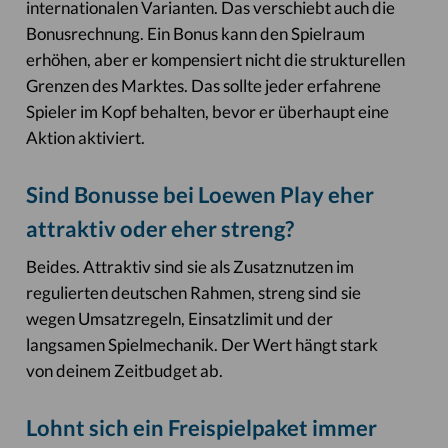
internationalen Varianten. Das verschiebt auch die
Bonusrechnung. Ein Bonus kann den Spielraum
erhöhen, aber er kompensiert nicht die strukturellen
Grenzen des Marktes. Das sollte jeder erfahrene
Spieler im Kopf behalten, bevor er überhaupt eine
Aktion aktiviert.
Sind Bonusse bei Loewen Play eher
attraktiv oder eher streng?
Beides. Attraktiv sind sie als Zusatznutzen im
regulierten deutschen Rahmen, streng sind sie
wegen Umsatzregeln, Einsatzlimit und der
langsamen Spielmechanik. Der Wert hängt stark
von deinem Zeitbudget ab.
Lohnt sich ein Freispielpaket immer