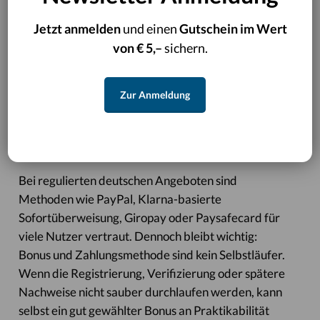
Auszahlung ist. In deutschen Lizenzumgebungen
Jetzt anmelden
und einen
Gutschein im Wert
sind Verifizierung, Geldwäscheprävention und
von € 5,–
sichern.
Identitätsprüfung keine Extras, sondern Teil der
Normalität. Das ist grundsätzlich positiv für
Sicherheit und Auszahlungssicherheit, kann aber die
Zur Anmeldung
Nutzung von Bonusgewinnen verzögern. Wer also
mit einer Aktion spielt, sollte nicht nur den Umsatz,
sondern auch den Auszahlungsweg im Kopf haben.
Bei regulierten deutschen Angeboten sind
Methoden wie PayPal, Klarna-basierte
Sofortüberweisung, Giropay oder Paysafecard für
viele Nutzer vertraut. Dennoch bleibt wichtig:
Bonus und Zahlungsmethode sind kein Selbstläufer.
Wenn die Registrierung, Verifizierung oder spätere
Nachweise nicht sauber durchlaufen werden, kann
selbst ein gut gewählter Bonus an Praktikabilität