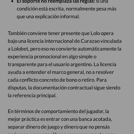
El soporte no reemplaza las reglas:
si una
condición está escrita, normalmente pesa más
que una explicación informal.
También conviene tener presente que Lolo opera
bajo una licencia internacional de Curazao vinculada
a Lolobet, pero eso no convierte automáticamente la
experiencia promocional en algo simple o
transparente para el usuario argentino. La licencia
ayuda a entender el marco general, no a resolver
cada conflicto concreto de bono o retiro. Para
disputas, la documentación contractual sigue siendo
la referencia principal.
En términos de comportamiento del jugador, la
mejor práctica es entrar con una banca acotada,
separar dinero de juego y dinero que no pensás