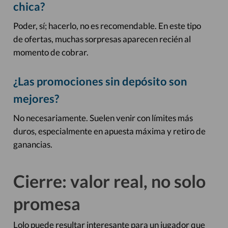
chica?
Poder, sí; hacerlo, no es recomendable. En este tipo
de ofertas, muchas sorpresas aparecen recién al
momento de cobrar.
¿Las promociones sin depósito son
mejores?
No necesariamente. Suelen venir con límites más
duros, especialmente en apuesta máxima y retiro de
ganancias.
Cierre: valor real, no solo
promesa
Lolo puede resultar interesante para un jugador que