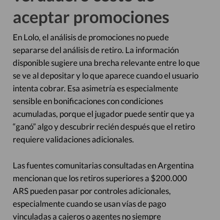
aceptar promociones
En Lolo, el análisis de promociones no puede
separarse del análisis de retiro. La información
disponible sugiere una brecha relevante entre lo que
se ve al depositar y lo que aparece cuando el usuario
intenta cobrar. Esa asimetría es especialmente
sensible en bonificaciones con condiciones
acumuladas, porque el jugador puede sentir que ya
“ganó” algo y descubrir recién después que el retiro
requiere validaciones adicionales.
Las fuentes comunitarias consultadas en Argentina
mencionan que los retiros superiores a $200.000
ARS pueden pasar por controles adicionales,
especialmente cuando se usan vías de pago
vinculadas a cajeros o agentes no siempre