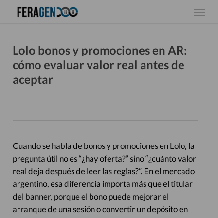
Skip
Menu
to
main
content
Lolo bonos y promociones en AR:
cómo evaluar valor real antes de
aceptar
Cuando se habla de bonos y promociones en Lolo, la
pregunta útil no es “¿hay oferta?” sino “¿cuánto valor
real deja después de leer las reglas?”. En el mercado
argentino, esa diferencia importa más que el titular
del banner, porque el bono puede mejorar el
arranque de una sesión o convertir un depósito en