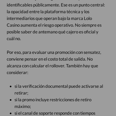
identificables públicamente. Ese es un punto central:
la opacidad entre la plataforma técnica y los
intermediarios que operan bajo la marca Lolo
Casino aumenta el riesgo operativo. No siempre es
posible saber de antemano qué cajero es oficial y
cuál no.
Por eso, para evaluar una promoción con sensatez,
conviene pensar en el costo total de salida. No
alcanza con calcular el rollover. También hay que
considerar:
si la verificación documental puede activarse al
retirar;
si la promo incluye restricciones de retiro
máximo;
si el canal de soporte responde con tiempos