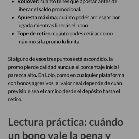
Rollover:
cuánto tenés que apostar antes de
liberar el saldo promocional.
Apuesta máxima:
cuánto podés arriesgar por
jugada mientras liberás el bono.
Tope de retiro:
cuánto podés retirar como
máximo si la promo lo limita.
Si alguno de esos tres puntos está escondido, la
promo pierde calidad aunque el porcentaje inicial
parezca alto. En Lolo, como en cualquier plataforma
con bonos agresivos, el valor real depende de cuán
previsible sea el camino desde el depósito hasta el
retiro.
Lectura práctica: cuándo
un bono vale la pena y