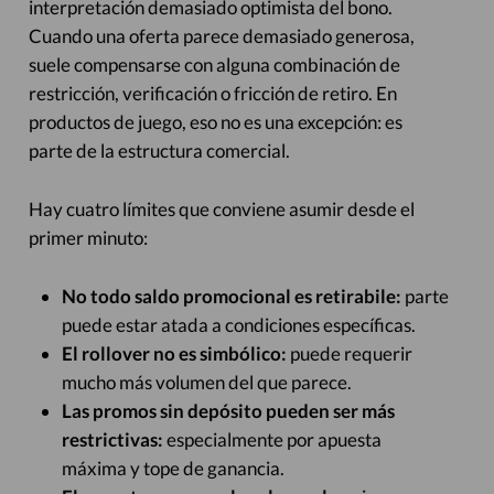
interpretación demasiado optimista del bono.
Cuando una oferta parece demasiado generosa,
suele compensarse con alguna combinación de
restricción, verificación o fricción de retiro. En
productos de juego, eso no es una excepción: es
parte de la estructura comercial.
Hay cuatro límites que conviene asumir desde el
primer minuto:
No todo saldo promocional es retirabile:
parte
puede estar atada a condiciones específicas.
El rollover no es simbólico:
puede requerir
mucho más volumen del que parece.
Las promos sin depósito pueden ser más
restrictivas:
especialmente por apuesta
máxima y tope de ganancia.