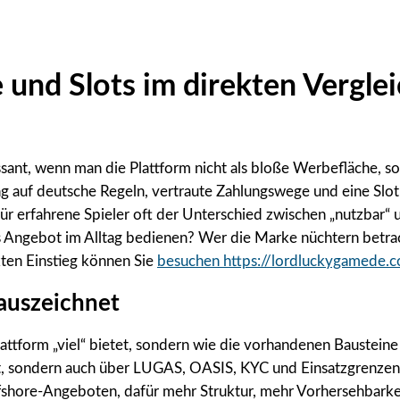
 und Slots im direkten Vergle
ant, wenn man die Plattform nicht als bloße Werbefläche, sond
ung auf deutsche Regeln, vertraute Zahlungswege und eine Sl
ür erfahrene Spieler oft der Unterschied zwischen „nutzbar“ u
das Angebot im Alltag bedienen? Wer die Marke nüchtern betra
kten Einstieg können Sie
besuchen https://lordluckygamede.
 auszeichnet
lattform „viel“ bietet, sondern wie die vorhandenen Baustein
t, sondern auch über LUGAS, OASIS, KYC und Einsatzgrenzen sp
ffshore-Angeboten, dafür mehr Struktur, mehr Vorhersehbarke