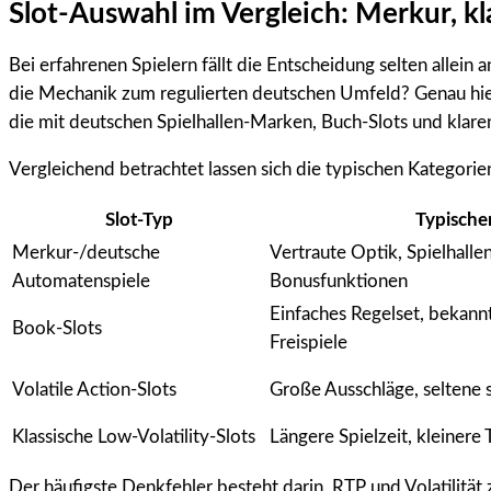
Slot-Auswahl im Vergleich: Merkur, kla
Bei erfahrenen Spielern fällt die Entscheidung selten allein 
die Mechanik zum regulierten deutschen Umfeld? Genau hier 
die mit deutschen Spielhallen-Marken, Buch-Slots und klare
Vergleichend betrachtet lassen sich die typischen Kategorie
Slot-Typ
Typischer
Merkur-/deutsche
Vertraute Optik, Spielhallen
Automatenspiele
Bonusfunktionen
Einfaches Regelset, bekann
Book-Slots
Freispiele
Volatile Action-Slots
Große Ausschläge, seltene s
Klassische Low-Volatility-Slots
Längere Spielzeit, kleinere 
Der häufigste Denkfehler besteht darin, RTP und Volatilität 