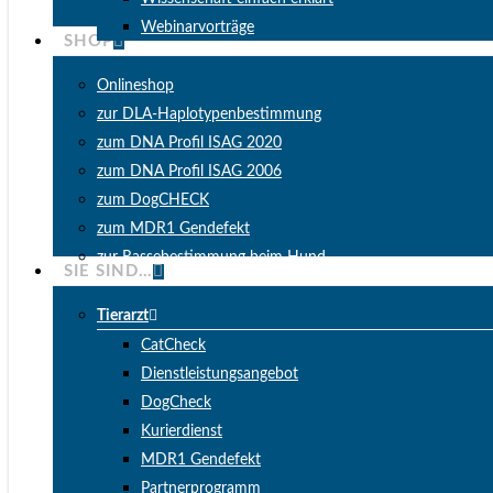
Webinarvorträge
SHOP
Onlineshop
zur DLA-Haplotypenbestimmung
zum DNA Profil ISAG 2020
zum DNA Profil ISAG 2006
zum DogCHECK
zum MDR1 Gendefekt
zur Rassebestimmung beim Hund
SIE SIND…
Tierarzt
CatCheck
Dienstleistungsangebot
DogCheck
Kurierdienst
MDR1 Gendefekt
Partnerprogramm