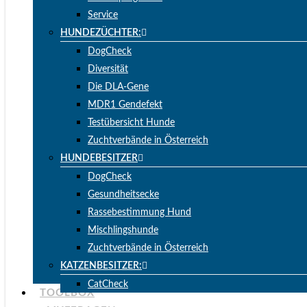
Service
HUNDEZÜCHTER:
DogCheck
Diversität
Die DLA-Gene
MDR1 Gendefekt
Testübersicht Hunde
Zuchtverbände in Österreich
HUNDEBESITZER
DogCheck
Gesundheitsecke
Rassebestimmung Hund
Mischlingshunde
Zuchtverbände in Österreich
KATZENBESITZER:
CatCheck
TOOLBOX