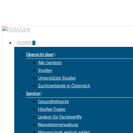
Skip
to
main
content
Menu
HOME
Übersicht über
Alle Gentests
Studien
Unterstützte Studien
Zuchtverbände in Österreich
Service
Gesundheitsecke
Häufige Fragen
Lexikon für Fachbegriffe
Newsletterverwaltung
Wissenschaft einfach erklärt