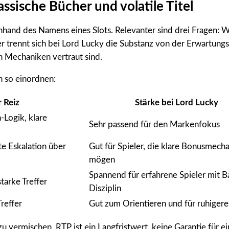
ssische Bücher und volatile Titel
anhand des Namens eines Slots. Relevanter sind drei Fragen: Wi
trennt sich bei Lord Lucky die Substanz von der Erwartungsha
n Mechaniken vertraut sind.
n so einordnen:
 Reiz
Stärke bei Lord Lucky
-Logik, klare
Sehr passend für den Markenfokus
te Eskalation über
Gut für Spieler, die klare Bonusmech
mögen
Spannend für erfahrene Spieler mit B
tarke Treffer
Disziplin
Treffer
Gut zum Orientieren und für ruhigere
zu vermischen. RTP ist ein Langfristwert, keine Garantie für e