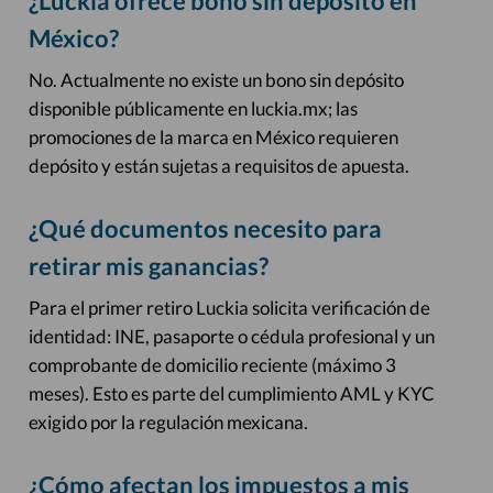
¿Luckia ofrece bono sin depósito en
México?
No. Actualmente no existe un bono sin depósito
disponible públicamente en luckia.mx; las
promociones de la marca en México requieren
depósito y están sujetas a requisitos de apuesta.
¿Qué documentos necesito para
retirar mis ganancias?
Para el primer retiro Luckia solicita verificación de
identidad: INE, pasaporte o cédula profesional y un
comprobante de domicilio reciente (máximo 3
meses). Esto es parte del cumplimiento AML y KYC
exigido por la regulación mexicana.
¿Cómo afectan los impuestos a mis