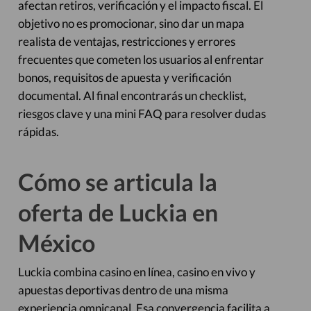
afectan retiros, verificación y el impacto fiscal. El
objetivo no es promocionar, sino dar un mapa
realista de ventajas, restricciones y errores
frecuentes que cometen los usuarios al enfrentar
bonos, requisitos de apuesta y verificación
documental. Al final encontrarás un checklist,
riesgos clave y una mini FAQ para resolver dudas
rápidas.
Cómo se articula la
oferta de Luckia en
México
Luckia combina casino en línea, casino en vivo y
apuestas deportivas dentro de una misma
experiencia omnicanal. Esa convergencia facilita a