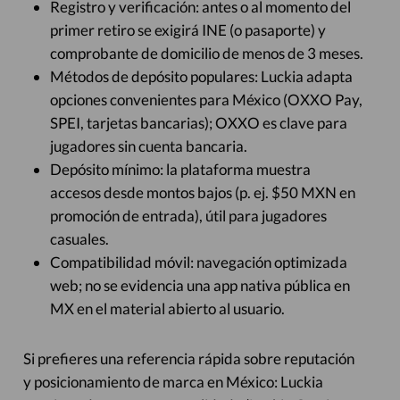
Registro y verificación: antes o al momento del
primer retiro se exigirá INE (o pasaporte) y
comprobante de domicilio de menos de 3 meses.
Métodos de depósito populares: Luckia adapta
opciones convenientes para México (OXXO Pay,
SPEI, tarjetas bancarias); OXXO es clave para
jugadores sin cuenta bancaria.
Depósito mínimo: la plataforma muestra
accesos desde montos bajos (p. ej. $50 MXN en
promoción de entrada), útil para jugadores
casuales.
Compatibilidad móvil: navegación optimizada
web; no se evidencia una app nativa pública en
MX en el material abierto al usuario.
Si prefieres una referencia rápida sobre reputación
y posicionamiento de marca en México: Luckia