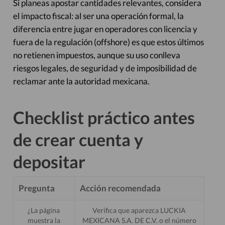
Si planeas apostar cantidades relevantes, considera
el impacto fiscal: al ser una operación formal, la
diferencia entre jugar en operadores con licencia y
fuera de la regulación (offshore) es que estos últimos
no retienen impuestos, aunque su uso conlleva
riesgos legales, de seguridad y de imposibilidad de
reclamar ante la autoridad mexicana.
Checklist práctico antes
de crear cuenta y
depositar
Pregunta
Acción recomendada
¿La página
Verifica que aparezca LUCKIA
muestra la
MEXICANA S.A. DE C.V. o el número