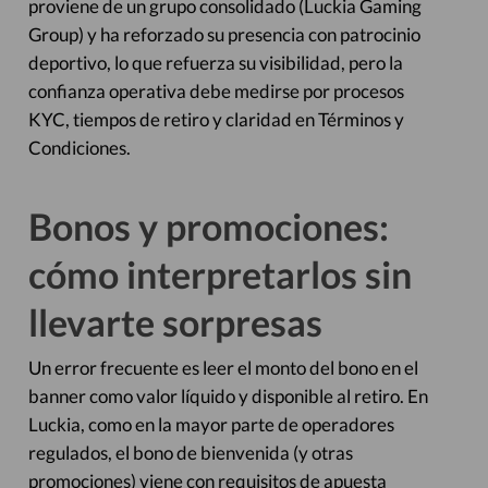
proviene de un grupo consolidado (Luckia Gaming
Group) y ha reforzado su presencia con patrocinio
deportivo, lo que refuerza su visibilidad, pero la
confianza operativa debe medirse por procesos
KYC, tiempos de retiro y claridad en Términos y
Condiciones.
Bonos y promociones:
cómo interpretarlos sin
llevarte sorpresas
Un error frecuente es leer el monto del bono en el
banner como valor líquido y disponible al retiro. En
Luckia, como en la mayor parte de operadores
regulados, el bono de bienvenida (y otras
promociones) viene con requisitos de apuesta