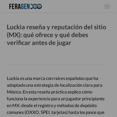
Skip
Menu
to
main
content
Luckia reseña y reputación del sitio
(MX): qué ofrece y qué debes
verificar antes de jugar
Luckia es una marca con raíces españolas que ha
adoptado una estrategia de localización clara para
México. En esta reseña práctica explico cómo
funciona la experiencia para un jugador principiante
en MX: desde el registro y métodos de depósito
comunes (OXXO, SPEI, tarjetas) hasta los pasos que