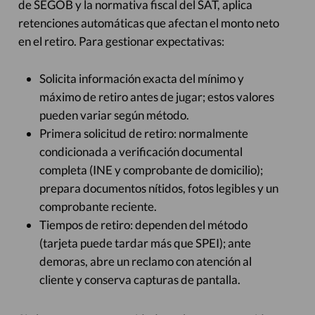
de SEGOB y la normativa fiscal del SAT, aplica
retenciones automáticas que afectan el monto neto
en el retiro. Para gestionar expectativas:
Solicita información exacta del mínimo y
máximo de retiro antes de jugar; estos valores
pueden variar según método.
Primera solicitud de retiro: normalmente
condicionada a verificación documental
completa (INE y comprobante de domicilio);
prepara documentos nítidos, fotos legibles y un
comprobante reciente.
Tiempos de retiro: dependen del método
(tarjeta puede tardar más que SPEI); ante
demoras, abre un reclamo con atención al
cliente y conserva capturas de pantalla.