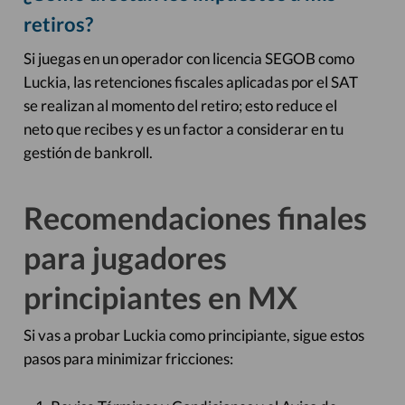
retiros?
Si juegas en un operador con licencia SEGOB como
Luckia, las retenciones fiscales aplicadas por el SAT
se realizan al momento del retiro; esto reduce el
neto que recibes y es un factor a considerar en tu
gestión de bankroll.
Recomendaciones finales
para jugadores
principiantes en MX
Si vas a probar Luckia como principiante, sigue estos
pasos para minimizar fricciones: