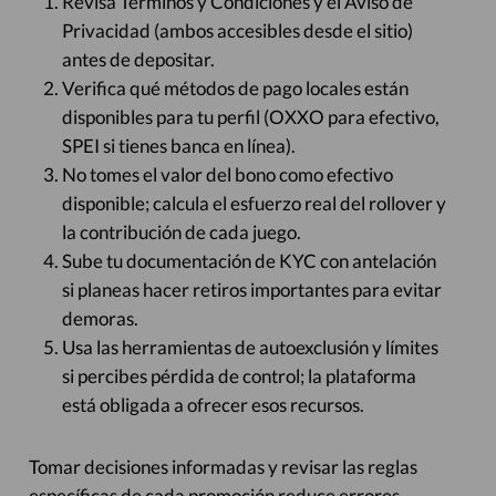
Revisa Términos y Condiciones y el Aviso de
Privacidad (ambos accesibles desde el sitio)
antes de depositar.
Verifica qué métodos de pago locales están
disponibles para tu perfil (OXXO para efectivo,
SPEI si tienes banca en línea).
No tomes el valor del bono como efectivo
disponible; calcula el esfuerzo real del rollover y
la contribución de cada juego.
Sube tu documentación de KYC con antelación
si planeas hacer retiros importantes para evitar
demoras.
Usa las herramientas de autoexclusión y límites
si percibes pérdida de control; la plataforma
está obligada a ofrecer esos recursos.
Tomar decisiones informadas y revisar las reglas
específicas de cada promoción reduce errores