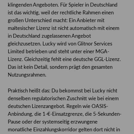
klingenden Angeboten. Für Spieler in Deutschland
ist das wichtig, weil der rechtliche Rahmen einen
großen Unterschied macht: Ein Anbieter mit
maltesischer Lizenz ist nicht automatisch mit einem
in Deutschland zugelassenen Angebot
gleichzusetzen. Lucky wird von Glitnor Services
Limited betrieben und steht unter einer MGA-
Lizenz. Gleichzeitig fehlt eine deutsche GGL-Lizenz.
Das ist kein Detail, sondern prägt den gesamten
Nutzungsrahmen.
Praktisch heißt das: Du bekommst bei Lucky nicht
denselben regulatorischen Zuschnitt wie bei einem
deutschen Lizenzangebot. Regeln wie OASIS-
Anbindung, die 1-€-Einsatzgrenze, die 5-Sekunden-
Pause oder der systemseitig erzwungene
monatliche Einzahlungskorridor gelten dort nicht in