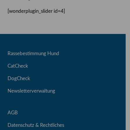
[wonderplugin_slider id=4]
Rassebestimmung Hund
CatCheck
DogCheck
Newsletterverwaltung
AGB
Datenschutz & Rechtliches