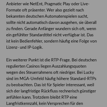
Anbieter wie NetEnt, Pragmatic Play oder Live-
Formate oft präsenter. Wer also gezielt nach
bekannten deutschen Automatenspielen sucht,
sollte nicht automatisch davon ausgehen, sie überall
zu finden. Gerade Anfänger wundern sich oft, wenn
ein gefühlter Standardtitel nicht verfügbar ist. Das
ist kein Bedienfehler, sondern häufig eine Folge von
Lizenz- und IP-Logik.
Ein weiterer Punkt ist die RTP-Frage. Bei deutschen
regulierten Casinos liegen Auszahlungsquoten
wegen des Steuerrahmens oft niedriger. Bei Lucky
sind im MGA-Umfeld häufig höhere Standard-RTPs
zu beobachten. Das ist für Spieler interessant, weil
sich der langfristige Rückfluss rechnerisch günstiger
anfühlen kann. Trotzdem bleibt RTP eine
Langfristkennzahl, kein Versprechen für den