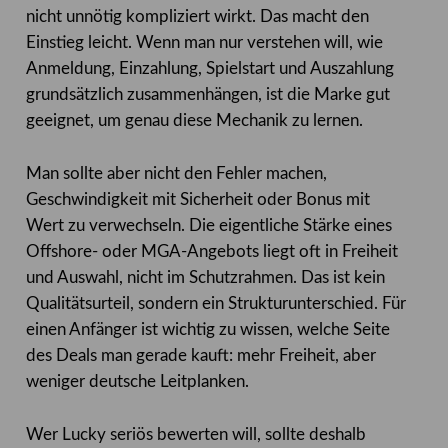
nicht unnötig kompliziert wirkt. Das macht den
Einstieg leicht. Wenn man nur verstehen will, wie
Anmeldung, Einzahlung, Spielstart und Auszahlung
grundsätzlich zusammenhängen, ist die Marke gut
geeignet, um genau diese Mechanik zu lernen.
Man sollte aber nicht den Fehler machen,
Geschwindigkeit mit Sicherheit oder Bonus mit
Wert zu verwechseln. Die eigentliche Stärke eines
Offshore- oder MGA-Angebots liegt oft in Freiheit
und Auswahl, nicht im Schutzrahmen. Das ist kein
Qualitätsurteil, sondern ein Strukturunterschied. Für
einen Anfänger ist wichtig zu wissen, welche Seite
des Deals man gerade kauft: mehr Freiheit, aber
weniger deutsche Leitplanken.
Wer Lucky seriös bewerten will, sollte deshalb