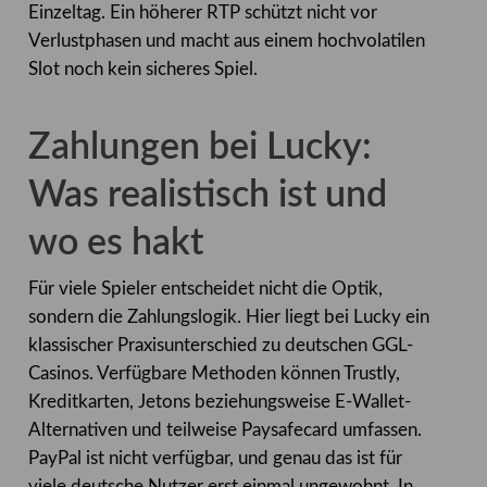
Einzeltag. Ein höherer RTP schützt nicht vor
Verlustphasen und macht aus einem hochvolatilen
Slot noch kein sicheres Spiel.
Zahlungen bei Lucky:
Was realistisch ist und
wo es hakt
Für viele Spieler entscheidet nicht die Optik,
sondern die Zahlungslogik. Hier liegt bei Lucky ein
klassischer Praxisunterschied zu deutschen GGL-
Casinos. Verfügbare Methoden können Trustly,
Kreditkarten, Jetons beziehungsweise E-Wallet-
Alternativen und teilweise Paysafecard umfassen.
PayPal ist nicht verfügbar, und genau das ist für
viele deutsche Nutzer erst einmal ungewohnt. In