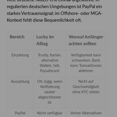
regulierten deutschen Umgebungen ist PayPal ein
starkes Vertrauenssignal; im Offshore- oder MGA-
Kontext fehlt diese Bequemlichkeit oft.
Bereich
Lucky im
Worauf Anfänger
Alltag
achten sollten
Einzahlung
Trustly, Karten,
Verfügbarkeit kann
alternative
schwanken; Bank
Wallets, teils
kann Transaktionen
Paysafecard
ablehnen
Auszahlung
Oft zügig, wenn
Nicht auf
Verifizierung
Geschwindigkeit
sauber
ohne KYC setzen
abgeschlossen
ist
PayPal
Nicht verfügbar
Vorher Alternativen