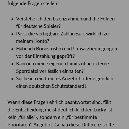
folgende Fragen stellen:
Verstehe ich den Lizenzrahmen und die Folgen
für deutsche Spieler?
Passt die verfügbare Zahlungsart wirklich zu
meinem Konto?
Habe ich Bonusfristen und Umsatzbedingungen
vor der Einzahlung geprüft?
Kann ich meine eigenen Limits ohne externe
Sperrdatei verlässlich einhalten?
Suche ich ein freieres Angebot oder eigentlich
einen deutschen Schutzstandard?
Wenn diese Fragen ehrlich beantwortet sind, fällt
die Entscheidung meist deutlich leichter. Lucky ist
kein „für alle“-, sondern ein „für bestimmte
Prioritäten“-Angebot. Genau diese Differenz sollte