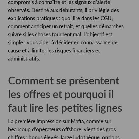
compromis à connaître et les signaux d’alerte
observés. Destiné aux débutants, il privilégie des
explications pratiques : quoi lire dans les CGU,
comment anticiper un retrait, et quelles démarches
suivre si les choses tournent mal. L’objectif est
simple : vous aider à décider en connaissance de
cause et à limiter les risques financiers et
administratifs.
Comment se présentent
les offres et pourquoi il
faut lire les petites lignes
La première impression sur Mafia, comme sur
beaucoup d’opérateurs offshore, vient des gros
chiffres : bonus élevés, large ludothèque, options