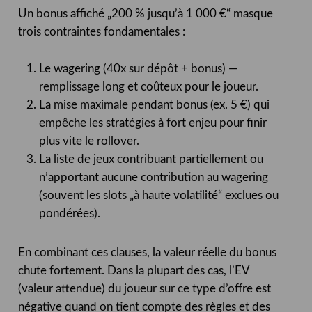
Un bonus affiché „200 % jusqu’à 1 000 €“ masque
trois contraintes fondamentales :
Le wagering (40x sur dépôt + bonus) —
remplissage long et coûteux pour le joueur.
La mise maximale pendant bonus (ex. 5 €) qui
empêche les stratégies à fort enjeu pour finir
plus vite le rollover.
La liste de jeux contribuant partiellement ou
n’apportant aucune contribution au wagering
(souvent les slots „à haute volatilité“ exclues ou
pondérées).
En combinant ces clauses, la valeur réelle du bonus
chute fortement. Dans la plupart des cas, l’EV
(valeur attendue) du joueur sur ce type d’offre est
négative quand on tient compte des règles et des