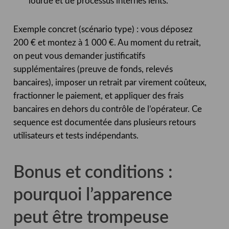
lourde et de processus internes lents.
Exemple concret (scénario type) : vous déposez
200 € et montez à 1 000 €. Au moment du retrait,
on peut vous demander justificatifs
supplémentaires (preuve de fonds, relevés
bancaires), imposer un retrait par virement coûteux,
fractionner le paiement, et appliquer des frais
bancaires en dehors du contrôle de l’opérateur. Ce
sequence est documentée dans plusieurs retours
utilisateurs et tests indépendants.
Bonus et conditions :
pourquoi l’apparence
peut être trompeuse