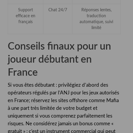
Support
Chat 24/7
Réponses lentes,
efficace en
traduction
français
automatique, suivi
limité
Conseils finaux pour un
joueur débutant en
France
Si vous êtes débutant : privilégiez d’abord des
opérateurs régulés par l’ANJ pour les jeux autorisés
en France; réservez les sites offshore comme Mafia
à une part très limitée de votre budget et
uniquement si vous comprenez parfaitement les
risques. Ne considérez jamais un bonus comme «
gratuit » : c’est un instrument commercial qui peut