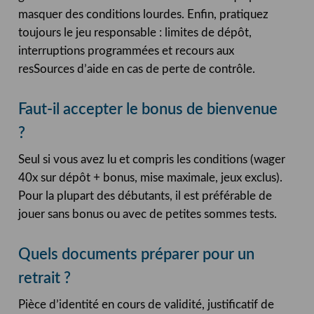
masquer des conditions lourdes. Enfin, pratiquez
toujours le jeu responsable : limites de dépôt,
interruptions programmées et recours aux
resSources d’aide en cas de perte de contrôle.
Faut‑il accepter le bonus de bienvenue
?
Seul si vous avez lu et compris les conditions (wager
40x sur dépôt + bonus, mise maximale, jeux exclus).
Pour la plupart des débutants, il est préférable de
jouer sans bonus ou avec de petites sommes tests.
Quels documents préparer pour un
retrait ?
Pièce d’identité en cours de validité, justificatif de