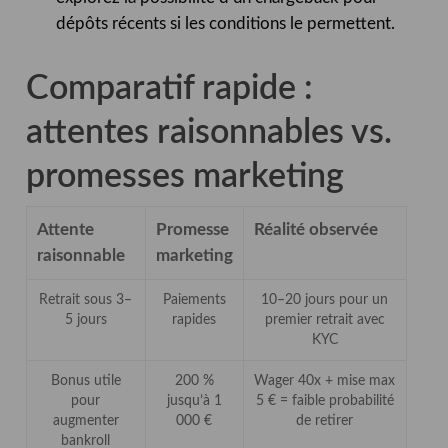
dépôts récents si les conditions le permettent.
Comparatif rapide :
attentes raisonnables vs.
promesses marketing
Attente
Promesse
Réalité observée
raisonnable
marketing
Retrait sous 3–
Paiements
10–20 jours pour un
5 jours
rapides
premier retrait avec
KYC
Bonus utile
200 %
Wager 40x + mise max
pour
jusqu’à 1
5 € = faible probabilité
augmenter
000 €
de retirer
bankroll