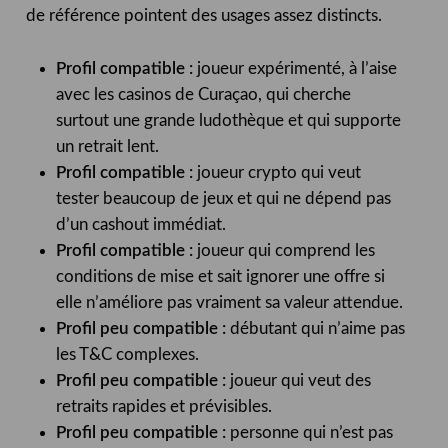
de référence pointent des usages assez distincts.
Profil compatible :
joueur expérimenté, à l’aise
avec les casinos de Curaçao, qui cherche
surtout une grande ludothèque et qui supporte
un retrait lent.
Profil compatible :
joueur crypto qui veut
tester beaucoup de jeux et qui ne dépend pas
d’un cashout immédiat.
Profil compatible :
joueur qui comprend les
conditions de mise et sait ignorer une offre si
elle n’améliore pas vraiment sa valeur attendue.
Profil peu compatible :
débutant qui n’aime pas
les T&C complexes.
Profil peu compatible :
joueur qui veut des
retraits rapides et prévisibles.
Profil peu compatible :
personne qui n’est pas