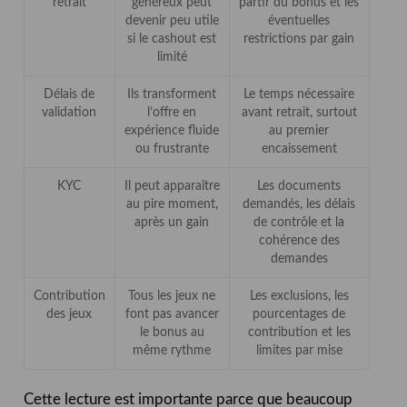
retrait
généreux peut
partir du bonus et les
devenir peu utile
éventuelles
si le cashout est
restrictions par gain
limité
Délais de
Ils transforment
Le temps nécessaire
validation
l’offre en
avant retrait, surtout
expérience fluide
au premier
ou frustrante
encaissement
KYC
Il peut apparaître
Les documents
au pire moment,
demandés, les délais
après un gain
de contrôle et la
cohérence des
demandes
Contribution
Tous les jeux ne
Les exclusions, les
des jeux
font pas avancer
pourcentages de
le bonus au
contribution et les
même rythme
limites par mise
Cette lecture est importante parce que beaucoup