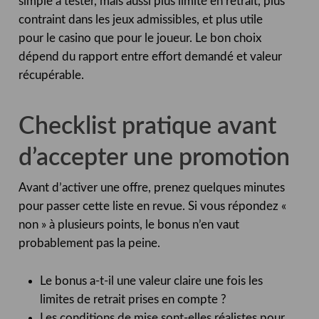
simple à tester, mais aussi plus limité en retrait, plus
contraint dans les jeux admissibles, et plus utile
pour le casino que pour le joueur. Le bon choix
dépend du rapport entre effort demandé et valeur
récupérable.
Checklist pratique avant
d’accepter une promotion
Avant d’activer une offre, prenez quelques minutes
pour passer cette liste en revue. Si vous répondez «
non » à plusieurs points, le bonus n’en vaut
probablement pas la peine.
Le bonus a-t-il une valeur claire une fois les
limites de retrait prises en compte ?
Les conditions de mise sont-elles réalistes pour