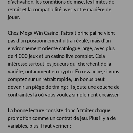
d’activation, les conditions de mise, les limites de
retrait et la compatibilité avec votre manière de
jouer.
Chez Mega Win Casino, l’attrait principal ne vient
pas d’un positionnement ultra-régulé, mais d’un
environnement orienté catalogue large, avec plus
de 4 000 jeux et un casino live complet. Cela
intéresse surtout les joueurs qui cherchent de la
variété, notamment en crypto. En revanche, si vous
comptez sur un retrait rapide, un bonus peut
devenir un piège de timing : il ajoute une couche de
contraintes là où vous voulez simplement encaisser.
La bonne lecture consiste donc à traiter chaque
promotion comme un contrat de jeu. Plus il y a de
variables, plus il faut vérifier :