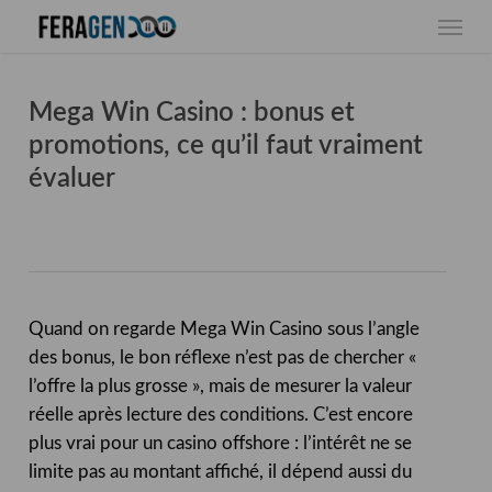
Skip
Menu
to
main
content
Mega Win Casino : bonus et
promotions, ce qu’il faut vraiment
évaluer
Quand on regarde Mega Win Casino sous l’angle
des bonus, le bon réflexe n’est pas de chercher «
l’offre la plus grosse », mais de mesurer la valeur
réelle après lecture des conditions. C’est encore
plus vrai pour un casino offshore : l’intérêt ne se
limite pas au montant affiché, il dépend aussi du