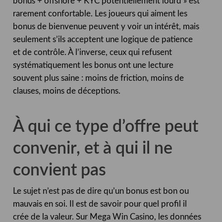
bonus + offshore + KYC potentiellement lourd » est
rarement confortable. Les joueurs qui aiment les
bonus de bienvenue peuvent y voir un intérêt, mais
seulement s’ils acceptent une logique de patience
et de contrôle. À l’inverse, ceux qui refusent
systématiquement les bonus ont une lecture
souvent plus saine : moins de friction, moins de
clauses, moins de déceptions.
À qui ce type d’offre peut
convenir, et à qui il ne
convient pas
Le sujet n’est pas de dire qu’un bonus est bon ou
mauvais en soi. Il est de savoir pour quel profil il
crée de la valeur. Sur Mega Win Casino, les données