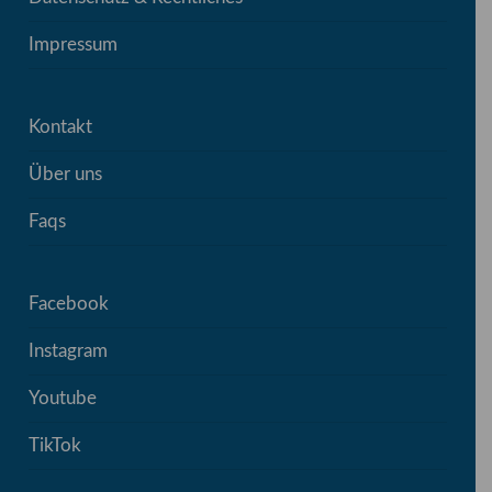
Impressum
Kontakt
Über uns
Faqs
Facebook
Instagram
Youtube
TikTok