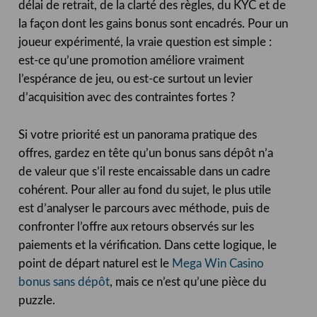
délai de retrait, de la clarté des règles, du KYC et de
la façon dont les gains bonus sont encadrés. Pour un
joueur expérimenté, la vraie question est simple :
est-ce qu’une promotion améliore vraiment
l’espérance de jeu, ou est-ce surtout un levier
d’acquisition avec des contraintes fortes ?
Si votre priorité est un panorama pratique des
offres, gardez en tête qu’un bonus sans dépôt n’a
de valeur que s’il reste encaissable dans un cadre
cohérent. Pour aller au fond du sujet, le plus utile
est d’analyser le parcours avec méthode, puis de
confronter l’offre aux retours observés sur les
paiements et la vérification. Dans cette logique, le
point de départ naturel est le
Mega Win Casino
bonus sans dépôt
, mais ce n’est qu’une pièce du
puzzle.