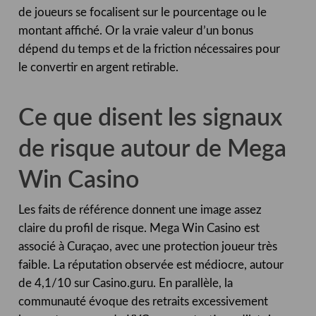
de joueurs se focalisent sur le pourcentage ou le
montant affiché. Or la vraie valeur d’un bonus
dépend du temps et de la friction nécessaires pour
le convertir en argent retirable.
Ce que disent les signaux
de risque autour de Mega
Win Casino
Les faits de référence donnent une image assez
claire du profil de risque. Mega Win Casino est
associé à Curaçao, avec une protection joueur très
faible. La réputation observée est médiocre, autour
de 4,1/10 sur Casino.guru. En parallèle, la
communauté évoque des retraits excessivement