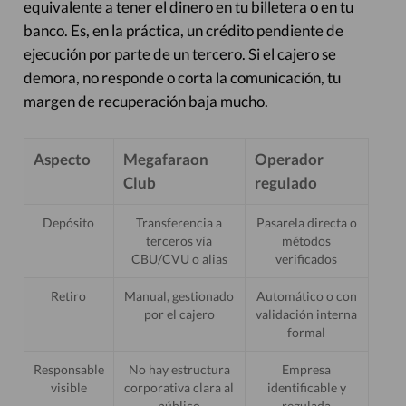
equivalente a tener el dinero en tu billetera o en tu
banco. Es, en la práctica, un crédito pendiente de
ejecución por parte de un tercero. Si el cajero se
demora, no responde o corta la comunicación, tu
margen de recuperación baja mucho.
Aspecto
Megafaraon
Operador
Club
regulado
Depósito
Transferencia a
Pasarela directa o
terceros vía
métodos
CBU/CVU o alias
verificados
Retiro
Manual, gestionado
Automático o con
por el cajero
validación interna
formal
Responsable
No hay estructura
Empresa
visible
corporativa clara al
identificable y
público
regulada