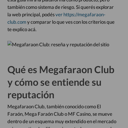
también como sistema de riesgo. Si querés explorar
la web principal, podés
ver https://megafaraon-
club.com
y comparar lo que ves con los criterios que
te explico acá.
Qué es Megafaraon Club
y cómo se entiende su
reputación
Megafaraon Club, también conocido como El
Faraón, Mega Faraón Club o MF Casino, se mueve
dentro de un esquema muy extendido en el mercado