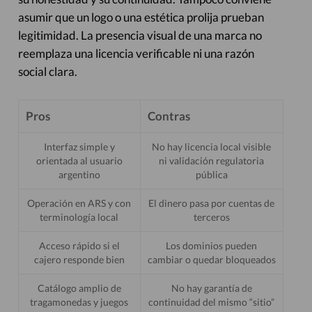
asumir que un logo o una estética prolija prueban
legitimidad. La presencia visual de una marca no
reemplaza una licencia verificable ni una razón
social clara.
Pros
Contras
Interfaz simple y
No hay licencia local visible
orientada al usuario
ni validación regulatoria
argentino
pública
Operación en ARS y con
El dinero pasa por cuentas de
terminología local
terceros
Acceso rápido si el
Los dominios pueden
cajero responde bien
cambiar o quedar bloqueados
Catálogo amplio de
No hay garantía de
tragamonedas y juegos
continuidad del mismo “sitio”