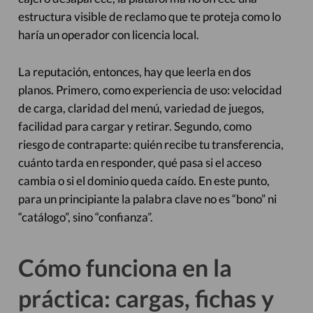
estructura visible de reclamo que te proteja como lo
haría un operador con licencia local.
La reputación, entonces, hay que leerla en dos
planos. Primero, como experiencia de uso: velocidad
de carga, claridad del menú, variedad de juegos,
facilidad para cargar y retirar. Segundo, como
riesgo de contraparte: quién recibe tu transferencia,
cuánto tarda en responder, qué pasa si el acceso
cambia o si el dominio queda caído. En este punto,
para un principiante la palabra clave no es “bono” ni
“catálogo”, sino “confianza”.
Cómo funciona en la
práctica: cargas, fichas y