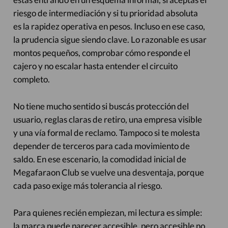
riesgo de intermediación y si tu prioridad absoluta
es la rapidez operativa en pesos. Incluso en ese caso,
la prudencia sigue siendo clave. Lo razonable es usar
montos pequeños, comprobar cómo responde el
cajero y no escalar hasta entender el circuito
completo.
No tiene mucho sentido si buscás protección del
usuario, reglas claras de retiro, una empresa visible
y una vía formal de reclamo. Tampoco si te molesta
depender de terceros para cada movimiento de
saldo. En ese escenario, la comodidad inicial de
Megafaraon Club se vuelve una desventaja, porque
cada paso exige más tolerancia al riesgo.
Para quienes recién empiezan, mi lectura es simple:
la marca puede parecer accesible, pero accesible no