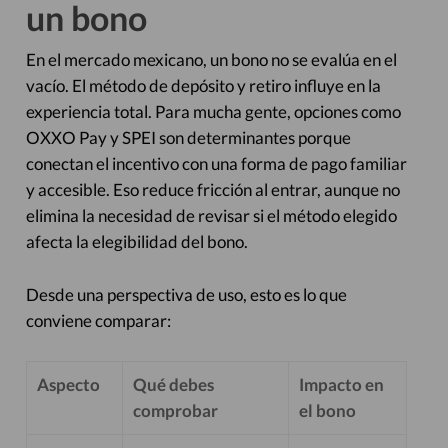
un bono
En el mercado mexicano, un bono no se evalúa en el
vacío. El método de depósito y retiro influye en la
experiencia total. Para mucha gente, opciones como
OXXO Pay y SPEI son determinantes porque
conectan el incentivo con una forma de pago familiar
y accesible. Eso reduce fricción al entrar, aunque no
elimina la necesidad de revisar si el método elegido
afecta la elegibilidad del bono.
Desde una perspectiva de uso, esto es lo que
conviene comparar:
Aspecto
Qué debes
Impacto en
comprobar
el bono