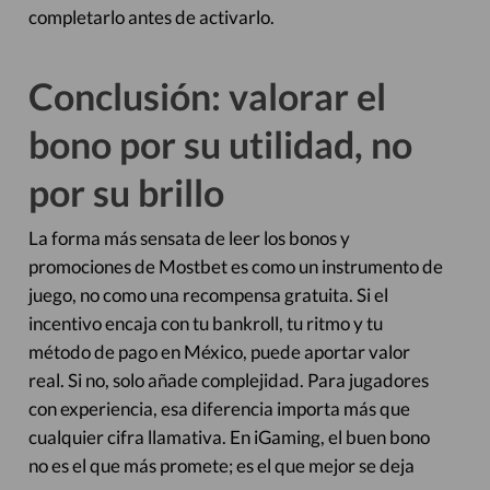
completarlo antes de activarlo.
Conclusión: valorar el
bono por su utilidad, no
por su brillo
La forma más sensata de leer los bonos y
promociones de Mostbet es como un instrumento de
juego, no como una recompensa gratuita. Si el
incentivo encaja con tu bankroll, tu ritmo y tu
método de pago en México, puede aportar valor
real. Si no, solo añade complejidad. Para jugadores
con experiencia, esa diferencia importa más que
cualquier cifra llamativa. En iGaming, el buen bono
no es el que más promete; es el que mejor se deja