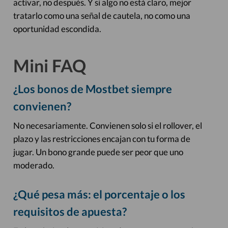
activar, no después. Y si algo no está claro, mejor
tratarlo como una señal de cautela, no como una
oportunidad escondida.
Mini FAQ
¿Los bonos de Mostbet siempre
convienen?
No necesariamente. Convienen solo si el rollover, el
plazo y las restricciones encajan con tu forma de
jugar. Un bono grande puede ser peor que uno
moderado.
¿Qué pesa más: el porcentaje o los
requisitos de apuesta?