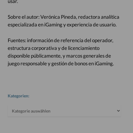
usar.
Sobre el autor: Verónica Pineda, redactora analítica
especializada en iGaming y experiencia de usuario.
Fuentes: información de referencia del operador,
estructura corporativa y de licenciamiento
disponible públicamente, y marcos generales de
juego responsable y gestión de bonos en iGaming.
Kategorien:
Kategorien: