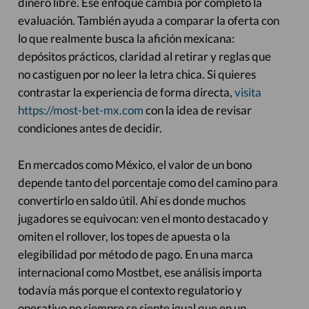
dinero libre. Ese enfoque cambia por completo la
evaluación. También ayuda a comparar la oferta con
lo que realmente busca la afición mexicana:
depósitos prácticos, claridad al retirar y reglas que
no castiguen por no leer la letra chica. Si quieres
contrastar la experiencia de forma directa,
visita
https://most-bet-mx.com
con la idea de revisar
condiciones antes de decidir.
En mercados como México, el valor de un bono
depende tanto del porcentaje como del camino para
convertirlo en saldo útil. Ahí es donde muchos
jugadores se equivocan: ven el monto destacado y
omiten el rollover, los topes de apuesta o la
elegibilidad por método de pago. En una marca
internacional como Mostbet, ese análisis importa
todavía más porque el contexto regulatorio y
operativo no siempre se siente igual que en un