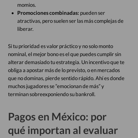
momios.
Promociones combinadas:
pueden ser
atractivas, pero suelen ser las más complejas de
liberar.
Si tu prioridad es valor práctico y no solo monto
nominal, el mejor bono es el que puedes cumplir sin
alterar demasiado tu estrategia. Un incentivo que te
obliga a apostar más de lo previsto, o en mercados
que no dominas, pierde sentido rápido. Ahí es donde
muchos jugadores se “emocionan de más” y
terminan sobreexponiendo su bankroll.
Pagos en México: por
qué importan al evaluar