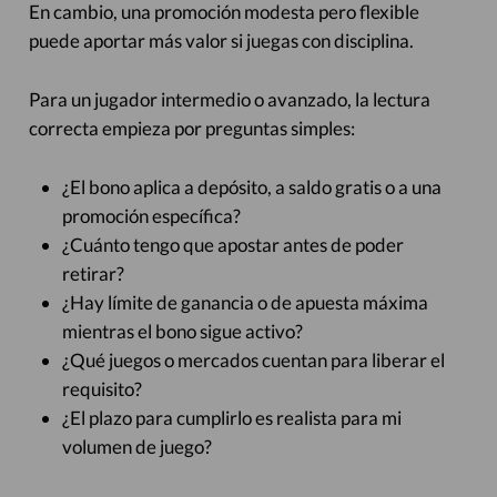
En cambio, una promoción modesta pero flexible
puede aportar más valor si juegas con disciplina.
Para un jugador intermedio o avanzado, la lectura
correcta empieza por preguntas simples:
¿El bono aplica a depósito, a saldo gratis o a una
promoción específica?
¿Cuánto tengo que apostar antes de poder
retirar?
¿Hay límite de ganancia o de apuesta máxima
mientras el bono sigue activo?
¿Qué juegos o mercados cuentan para liberar el
requisito?
¿El plazo para cumplirlo es realista para mi
volumen de juego?