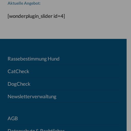
Aktuelle Angebot:
[wonderplugin_slider id=4]
Rassebestimmung Hund
CatCheck
DogCheck
Newsletterverwaltung
AGB
Datenschutz & Rechtliches