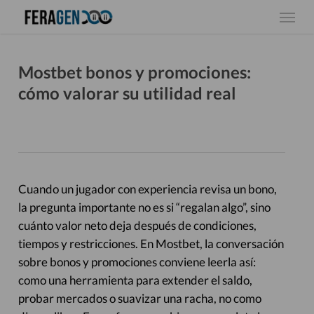
Skip
Menu
to
main
content
Mostbet bonos y promociones:
cómo valorar su utilidad real
Cuando un jugador con experiencia revisa un bono,
la pregunta importante no es si “regalan algo”, sino
cuánto valor neto deja después de condiciones,
tiempos y restricciones. En Mostbet, la conversación
sobre bonos y promociones conviene leerla así:
como una herramienta para extender el saldo,
probar mercados o suavizar una racha, no como