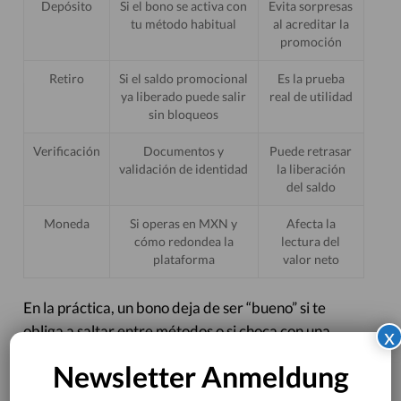
Depósito
Si el bono se activa con
Evita sorpresas
tu método habitual
al acreditar la
promoción
Retiro
Si el saldo promocional
Es la prueba
ya liberado puede salir
real de utilidad
sin bloqueos
Verificación
Documentos y
Puede retrasar
validación de identidad
la liberación
del saldo
Moneda
Si operas en MXN y
Afecta la
cómo redondea la
lectura del
plataforma
valor neto
En la práctica, un bono deja de ser “bueno” si te
obliga a saltar entre métodos o si choca con una
x
verificación pendiente. Por eso, en México vale la
Newsletter Anmeldung
pena pensar primero en la ruta de depósito y retiro,
y después en el incentivo. Si no tienes claro ese flujo,