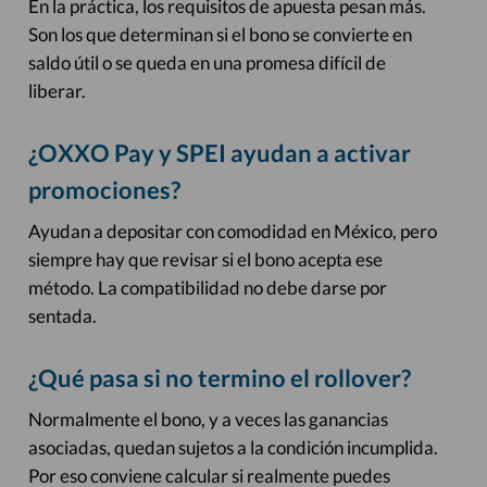
En la práctica, los requisitos de apuesta pesan más.
Son los que determinan si el bono se convierte en
saldo útil o se queda en una promesa difícil de
liberar.
¿OXXO Pay y SPEI ayudan a activar
promociones?
Ayudan a depositar con comodidad en México, pero
siempre hay que revisar si el bono acepta ese
método. La compatibilidad no debe darse por
sentada.
¿Qué pasa si no termino el rollover?
Normalmente el bono, y a veces las ganancias
asociadas, quedan sujetos a la condición incumplida.
Por eso conviene calcular si realmente puedes