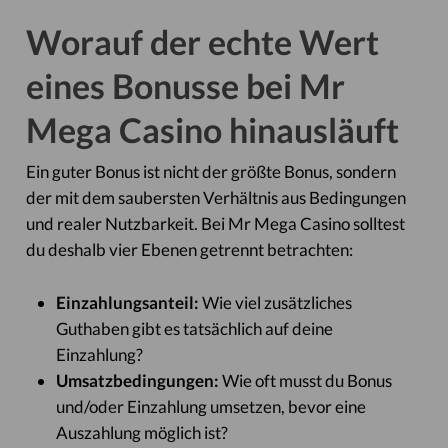
Worauf der echte Wert
eines Bonusse bei Mr
Mega Casino hinausläuft
Ein guter Bonus ist nicht der größte Bonus, sondern
der mit dem saubersten Verhältnis aus Bedingungen
und realer Nutzbarkeit. Bei Mr Mega Casino solltest
du deshalb vier Ebenen getrennt betrachten:
Einzahlungsanteil:
Wie viel zusätzliches
Guthaben gibt es tatsächlich auf deine
Einzahlung?
Umsatzbedingungen:
Wie oft musst du Bonus
und/oder Einzahlung umsetzen, bevor eine
Auszahlung möglich ist?