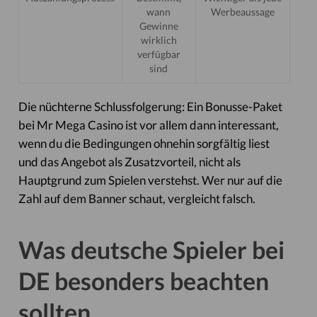
wann
Werbeaussage
Gewinne
wirklich
verfügbar
sind
Die nüchterne Schlussfolgerung: Ein Bonusse-Paket
bei Mr Mega Casino ist vor allem dann interessant,
wenn du die Bedingungen ohnehin sorgfältig liest
und das Angebot als Zusatzvorteil, nicht als
Hauptgrund zum Spielen verstehst. Wer nur auf die
Zahl auf dem Banner schaut, vergleicht falsch.
Was deutsche Spieler bei
DE besonders beachten
sollten