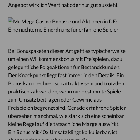
Angebot wirklich Wert hat oder nur gut aussieht.
Bei Bonuspaketen dieser Art geht es typischerweise
um einen Willkommensbonus mit Freispielen, dazu
gelegentliche Folgeaktionen für Bestandskunden.
Der Knackpunkt liegt fast immer in den Details: Ein
Bonus kann rechnerisch attraktiv sein und trotzdem
praktisch zäh werden, wenn nur bestimmte Spiele
zum Umsatz beitragen oder Gewinne aus
Freispielen begrenzt sind. Gerade erfahrene Spieler
übersehen manchmal, wie stark sich eine scheinbar
kleine Regel auf die tatsächliche Marge auswirkt.
Ein Bonus mit 40x Umsatz klingt kalkulierbar, ist