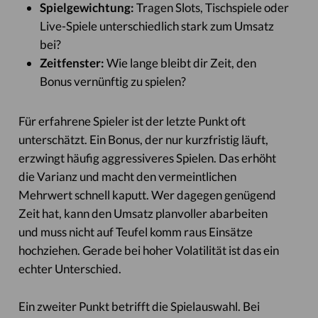
Spielgewichtung:
Tragen Slots, Tischspiele oder
Live-Spiele unterschiedlich stark zum Umsatz
bei?
Zeitfenster:
Wie lange bleibt dir Zeit, den
Bonus vernünftig zu spielen?
Für erfahrene Spieler ist der letzte Punkt oft
unterschätzt. Ein Bonus, der nur kurzfristig läuft,
erzwingt häufig aggressiveres Spielen. Das erhöht
die Varianz und macht den vermeintlichen
Mehrwert schnell kaputt. Wer dagegen genügend
Zeit hat, kann den Umsatz planvoller abarbeiten
und muss nicht auf Teufel komm raus Einsätze
hochziehen. Gerade bei hoher Volatilität ist das ein
echter Unterschied.
Ein zweiter Punkt betrifft die Spielauswahl. Bei