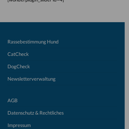
Rassebestimmung Hund
CatCheck
DogCheck
Newsletterverwaltung
AGB
Datenschutz & Rechtliches
Impressum