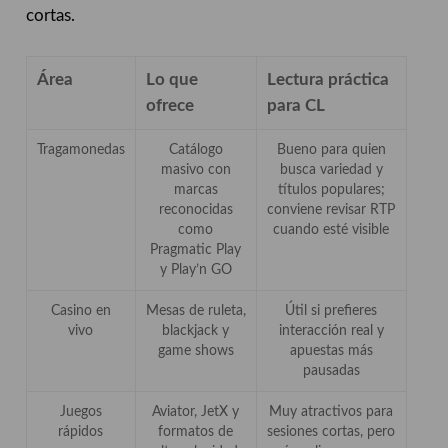
cortas.
Área
Lo que
Lectura práctica
ofrece
para CL
Tragamonedas
Catálogo
Bueno para quien
masivo con
busca variedad y
marcas
títulos populares;
reconocidas
conviene revisar RTP
como
cuando esté visible
Pragmatic Play
y Play’n GO
Casino en
Mesas de ruleta,
Útil si prefieres
vivo
blackjack y
interacción real y
game shows
apuestas más
pausadas
Juegos
Aviator, JetX y
Muy atractivos para
rápidos
formatos de
sesiones cortas, pero