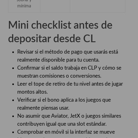
sobria y
mínima
Mini checklist antes de
depositar desde CL
Revisar si el método de pago que usarás está
realmente disponible para tu cuenta.
Confirmar si el saldo trabaja en CLP y cómo se
muestran comisiones o conversiones.
Leer el tope de retiro de tu nivel antes de jugar
montos altos.
Verificar si el bono aplica a los juegos que
realmente piensas usar.
No asumir que Aviator, JetX o juegos similares
contribuyen igual que una slot estándar.
Comprobar en móvil si la interfaz se mueve