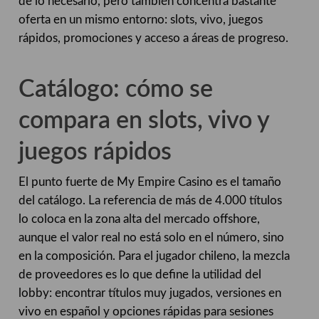
de lo necesario, pero también concentra bastante
oferta en un mismo entorno: slots, vivo, juegos
rápidos, promociones y acceso a áreas de progreso.
Catálogo: cómo se
compara en slots, vivo y
juegos rápidos
El punto fuerte de My Empire Casino es el tamaño
del catálogo. La referencia de más de 4.000 títulos
lo coloca en la zona alta del mercado offshore,
aunque el valor real no está solo en el número, sino
en la composición. Para el jugador chileno, la mezcla
de proveedores es lo que define la utilidad del
lobby: encontrar títulos muy jugados, versiones en
vivo en español y opciones rápidas para sesiones