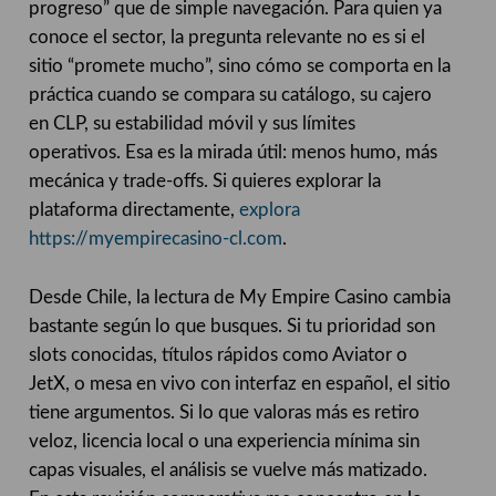
progreso” que de simple navegación. Para quien ya
conoce el sector, la pregunta relevante no es si el
sitio “promete mucho”, sino cómo se comporta en la
práctica cuando se compara su catálogo, su cajero
en CLP, su estabilidad móvil y sus límites
operativos. Esa es la mirada útil: menos humo, más
mecánica y trade-offs. Si quieres explorar la
plataforma directamente,
explora
https://myempirecasino-cl.com
.
Desde Chile, la lectura de My Empire Casino cambia
bastante según lo que busques. Si tu prioridad son
slots conocidas, títulos rápidos como Aviator o
JetX, o mesa en vivo con interfaz en español, el sitio
tiene argumentos. Si lo que valoras más es retiro
veloz, licencia local o una experiencia mínima sin
capas visuales, el análisis se vuelve más matizado.