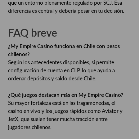
que un entorno plenamente regulado por SCJ. Esa
diferencia es central y debería pesar en tu decisión.
FAQ breve
¿My Empire Casino funciona en Chile con pesos
chilenos?
Según los antecedentes disponibles, sí permite
configuración de cuenta en CLP, lo que ayuda a
ordenar depósitos y saldo desde Chile.
¿Qué juegos destacan más en My Empire Casino?
Su mayor fortaleza está en las tragamonedas, el
casino en vivo y los juegos rápidos como Aviator y
JetX, que suelen tener mucha tracción entre
jugadores chilenos.