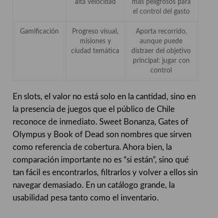
alta velocidad
más peligrosos para
el control del gasto
Gamificación
Progreso visual,
Aporta recorrido,
misiones y
aunque puede
ciudad temática
distraer del objetivo
principal: jugar con
control
En slots, el valor no está solo en la cantidad, sino en
la presencia de juegos que el público de Chile
reconoce de inmediato. Sweet Bonanza, Gates of
Olympus y Book of Dead son nombres que sirven
como referencia de cobertura. Ahora bien, la
comparación importante no es “si están”, sino qué
tan fácil es encontrarlos, filtrarlos y volver a ellos sin
navegar demasiado. En un catálogo grande, la
usabilidad pesa tanto como el inventario.