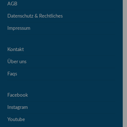
AGB
Datenschutz & Rechtliches
Impressum
Kontakt
Über uns
Faqs
Facebook
Instagram
Youtube