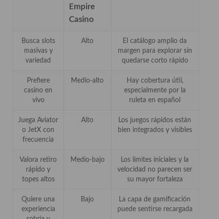
Empire
Casino
Busca slots
Alto
El catálogo amplio da
masivas y
margen para explorar sin
variedad
quedarse corto rápido
Prefiere
Medio-alto
Hay cobertura útil,
casino en
especialmente por la
vivo
ruleta en español
Juega Aviator
Alto
Los juegos rápidos están
o JetX con
bien integrados y visibles
frecuencia
Valora retiro
Medio-bajo
Los límites iniciales y la
rápido y
velocidad no parecen ser
topes altos
su mayor fortaleza
Quiere una
Bajo
La capa de gamificación
experiencia
puede sentirse recargada