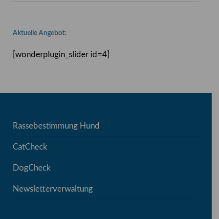
Aktuelle Angebot:
[wonderplugin_slider id=4]
Rassebestimmung Hund
CatCheck
DogCheck
Newsletterverwaltung