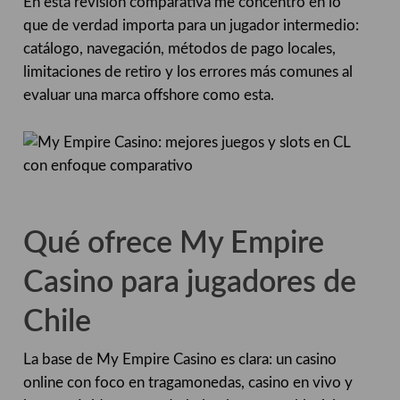
En esta revisión comparativa me concentro en lo
que de verdad importa para un jugador intermedio:
catálogo, navegación, métodos de pago locales,
limitaciones de retiro y los errores más comunes al
evaluar una marca offshore como esta.
Qué ofrece My Empire
Casino para jugadores de
Chile
La base de My Empire Casino es clara: un casino
online con foco en tragamonedas, casino en vivo y