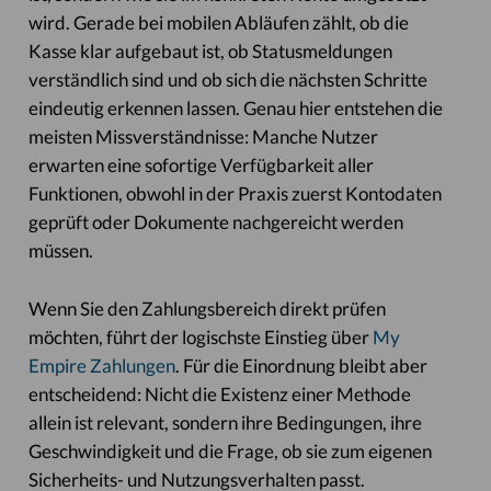
wird. Gerade bei mobilen Abläufen zählt, ob die
Kasse klar aufgebaut ist, ob Statusmeldungen
verständlich sind und ob sich die nächsten Schritte
eindeutig erkennen lassen. Genau hier entstehen die
meisten Missverständnisse: Manche Nutzer
erwarten eine sofortige Verfügbarkeit aller
Funktionen, obwohl in der Praxis zuerst Kontodaten
geprüft oder Dokumente nachgereicht werden
müssen.
Wenn Sie den Zahlungsbereich direkt prüfen
möchten, führt der logischste Einstieg über
My
Empire Zahlungen
. Für die Einordnung bleibt aber
entscheidend: Nicht die Existenz einer Methode
allein ist relevant, sondern ihre Bedingungen, ihre
Geschwindigkeit und die Frage, ob sie zum eigenen
Sicherheits- und Nutzungsverhalten passt.