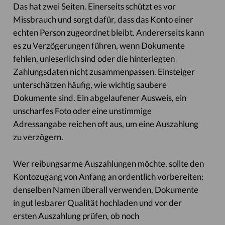
Das hat zwei Seiten. Einerseits schützt es vor
Missbrauch und sorgt dafür, dass das Konto einer
echten Person zugeordnet bleibt. Andererseits kann
es zu Verzögerungen führen, wenn Dokumente
fehlen, unleserlich sind oder die hinterlegten
Zahlungsdaten nicht zusammenpassen. Einsteiger
unterschätzen häufig, wie wichtig saubere
Dokumente sind. Ein abgelaufener Ausweis, ein
unscharfes Foto oder eine unstimmige
Adressangabe reichen oft aus, um eine Auszahlung
zu verzögern.
Wer reibungsarme Auszahlungen möchte, sollte den
Kontozugang von Anfang an ordentlich vorbereiten:
denselben Namen überall verwenden, Dokumente
in gut lesbarer Qualität hochladen und vor der
ersten Auszahlung prüfen, ob noch