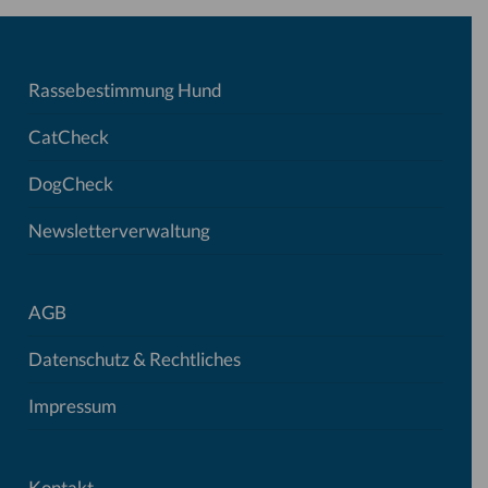
Rassebestimmung Hund
CatCheck
DogCheck
Newsletterverwaltung
AGB
Datenschutz & Rechtliches
Impressum
Kontakt