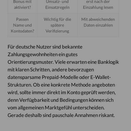
Bonus mit
Umsatz- und
erst nach der
aktiviert?
Einsatzregeln
Einzahlung lesen
Passen
Wichtig für die
Mit abweichenden
Name und
spätere
Daten einzahlen
Kontodaten?
Verifizierung
Für deutsche Nutzer sind bekannte
Zahlungsgewohnheiten ein gutes
Orientierungsmuster. Viele erwarten eine Banklogik
mit klaren Schritten, andere bevorzugen
datensparsame Prepaid-Modelle oder E-Wallet-
Strukturen. Ob eine konkrete Methode angeboten
wird, sollte immer direkt im Konto geprüft werden,
denn Verfügbarkeit und Bedingungen können sich
vom allgemeinen Marktgefühl unterscheiden.
Gerade deshalb sind pauschale Annahmen riskant.