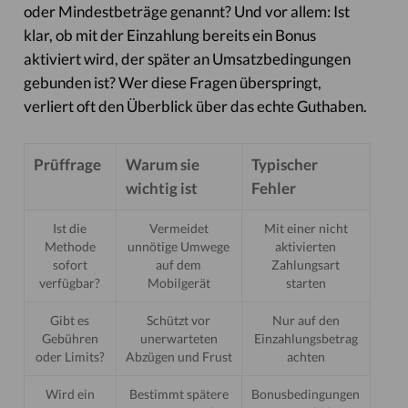
oder Mindestbeträge genannt? Und vor allem: Ist
klar, ob mit der Einzahlung bereits ein Bonus
aktiviert wird, der später an Umsatzbedingungen
gebunden ist? Wer diese Fragen überspringt,
verliert oft den Überblick über das echte Guthaben.
Prüffrage
Warum sie
Typischer
wichtig ist
Fehler
Ist die
Vermeidet
Mit einer nicht
Methode
unnötige Umwege
aktivierten
sofort
auf dem
Zahlungsart
verfügbar?
Mobilgerät
starten
Gibt es
Schützt vor
Nur auf den
Gebühren
unerwarteten
Einzahlungsbetrag
oder Limits?
Abzügen und Frust
achten
Wird ein
Bestimmt spätere
Bonusbedingungen