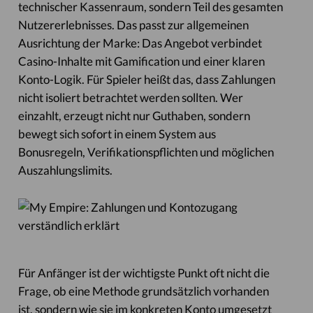
technischer Kassenraum, sondern Teil des gesamten
Nutzererlebnisses. Das passt zur allgemeinen
Ausrichtung der Marke: Das Angebot verbindet
Casino-Inhalte mit Gamification und einer klaren
Konto-Logik. Für Spieler heißt das, dass Zahlungen
nicht isoliert betrachtet werden sollten. Wer
einzahlt, erzeugt nicht nur Guthaben, sondern
bewegt sich sofort in einem System aus
Bonusregeln, Verifikationspflichten und möglichen
Auszahlungslimits.
Für Anfänger ist der wichtigste Punkt oft nicht die
Frage, ob eine Methode grundsätzlich vorhanden
ist, sondern wie sie im konkreten Konto umgesetzt