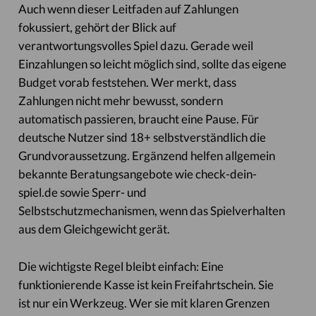
Auch wenn dieser Leitfaden auf Zahlungen
fokussiert, gehört der Blick auf
verantwortungsvolles Spiel dazu. Gerade weil
Einzahlungen so leicht möglich sind, sollte das eigene
Budget vorab feststehen. Wer merkt, dass
Zahlungen nicht mehr bewusst, sondern
automatisch passieren, braucht eine Pause. Für
deutsche Nutzer sind 18+ selbstverständlich die
Grundvoraussetzung. Ergänzend helfen allgemein
bekannte Beratungsangebote wie check-dein-
spiel.de sowie Sperr- und
Selbstschutzmechanismen, wenn das Spielverhalten
aus dem Gleichgewicht gerät.
Die wichtigste Regel bleibt einfach: Eine
funktionierende Kasse ist kein Freifahrtschein. Sie
ist nur ein Werkzeug. Wer sie mit klaren Grenzen