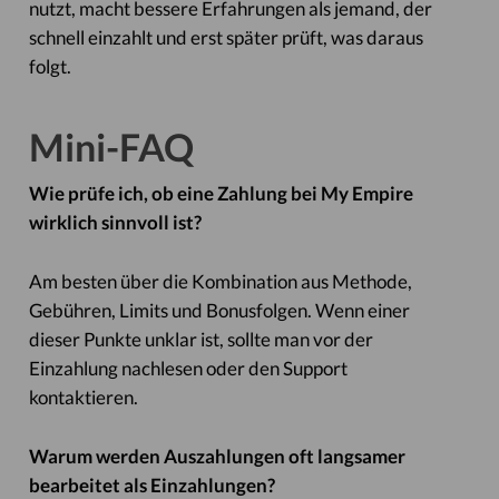
nutzt, macht bessere Erfahrungen als jemand, der
schnell einzahlt und erst später prüft, was daraus
folgt.
Mini-FAQ
Wie prüfe ich, ob eine Zahlung bei My Empire
wirklich sinnvoll ist?
Am besten über die Kombination aus Methode,
Gebühren, Limits und Bonusfolgen. Wenn einer
dieser Punkte unklar ist, sollte man vor der
Einzahlung nachlesen oder den Support
kontaktieren.
Warum werden Auszahlungen oft langsamer
bearbeitet als Einzahlungen?