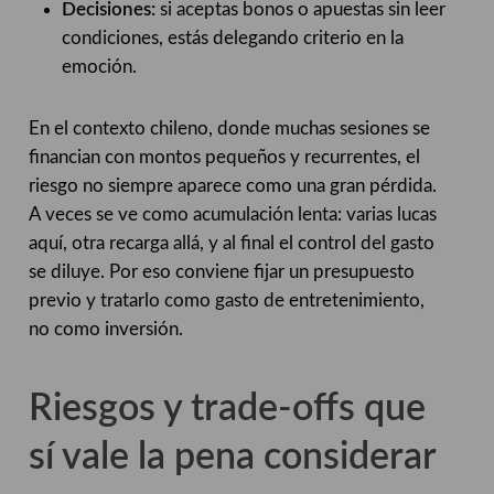
Decisiones:
si aceptas bonos o apuestas sin leer
condiciones, estás delegando criterio en la
emoción.
En el contexto chileno, donde muchas sesiones se
financian con montos pequeños y recurrentes, el
riesgo no siempre aparece como una gran pérdida.
A veces se ve como acumulación lenta: varias lucas
aquí, otra recarga allá, y al final el control del gasto
se diluye. Por eso conviene fijar un presupuesto
previo y tratarlo como gasto de entretenimiento,
no como inversión.
Riesgos y trade-offs que
sí vale la pena considerar