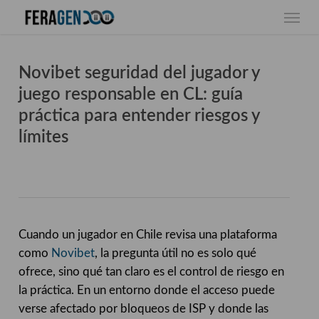
Skip
Menu
to
main
content
Novibet seguridad del jugador y
juego responsable en CL: guía
práctica para entender riesgos y
límites
Cuando un jugador en Chile revisa una plataforma
como
Novibet
, la pregunta útil no es solo qué
ofrece, sino qué tan claro es el control de riesgo en
la práctica. En un entorno donde el acceso puede
verse afectado por bloqueos de ISP y donde las