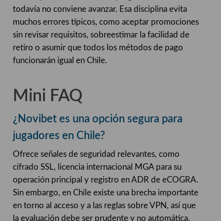
todavía no conviene avanzar. Esa disciplina evita
muchos errores típicos, como aceptar promociones
sin revisar requisitos, sobreestimar la facilidad de
retiro o asumir que todos los métodos de pago
funcionarán igual en Chile.
Mini FAQ
¿Novibet es una opción segura para
jugadores en Chile?
Ofrece señales de seguridad relevantes, como
cifrado SSL, licencia internacional MGA para su
operación principal y registro en ADR de eCOGRA.
Sin embargo, en Chile existe una brecha importante
en torno al acceso y a las reglas sobre VPN, así que
la evaluación debe ser prudente y no automática.