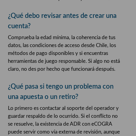
¿Qué debo revisar antes de crear una
cuenta?
Comprueba la edad mínima, la coherencia de tus
datos, las condiciones de acceso desde Chile, los
métodos de pago disponibles y si encuentras
herramientas de juego responsable. Si algo no está
claro, no des por hecho que funcionará después.
¿Qué pasa si tengo un problema con
una apuesta o un retiro?
Lo primero es contactar al soporte del operador y
guardar respaldo de lo ocurrido. Si el conflicto no
se resuelve, la existencia de ADR con eCOGRA
puede servir como vía externa de revisión, aunque