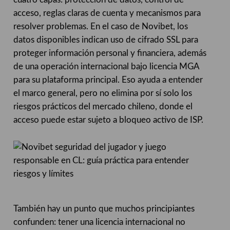
acceso, reglas claras de cuenta y mecanismos para
resolver problemas. En el caso de Novibet, los
datos disponibles indican uso de cifrado SSL para
proteger información personal y financiera, además
de una operación internacional bajo licencia MGA
para su plataforma principal. Eso ayuda a entender
el marco general, pero no elimina por sí solo los
riesgos prácticos del mercado chileno, donde el
acceso puede estar sujeto a bloqueo activo de ISP.
También hay un punto que muchos principiantes
confunden: tener una licencia internacional no