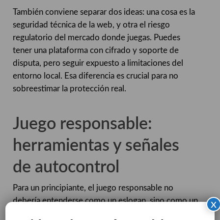
También conviene separar dos ideas: una cosa es la
seguridad técnica de la web, y otra el riesgo
regulatorio del mercado donde juegas. Puedes
tener una plataforma con cifrado y soporte de
disputa, pero seguir expuesto a limitaciones del
entorno local. Esa diferencia es crucial para no
sobreestimar la protección real.
Juego responsable:
herramientas y señales
de autocontrol
Para un principiante, el juego responsable no
debería entenderse como un eslogan, sino como un
x
conjunto de frenos concretos. La utilidad real está