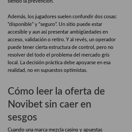
siendo la prevención.
Además, los jugadores suelen confundir dos cosas:
“disponible” y “seguro”. Un sitio puede estar
accesible y aun así presentar ambigüedades en
acceso, validación o retiro. Y al revés, un operador
puede tener cierta estructura de control, pero no
resolver del todo el problema del mercado gris
local. La decisión práctica debe apoyarse en esa
realidad, no en supuestos optimistas.
Cómo leer la oferta de
Novibet sin caer en
sesgos
Cuando una marca mezcla casino y apuestas