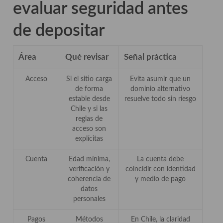
evaluar seguridad antes
de depositar
Área
Qué revisar
Señal práctica
Acceso
Si el sitio carga
Evita asumir que un
de forma
dominio alternativo
estable desde
resuelve todo sin riesgo
Chile y si las
reglas de
acceso son
explícitas
Cuenta
Edad mínima,
La cuenta debe
verificación y
coincidir con identidad
coherencia de
y medio de pago
datos
personales
Pagos
Métodos
En Chile, la claridad