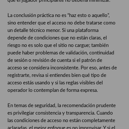
que el jugador principiante no debería minimizar.
La conclusión práctica no es “haz esto o aquello”,
sino entender que el acceso no debe tratarse como
un detalle técnico menor. Si una plataforma
depende de condiciones que no están claras, el
riesgo no es solo que el sitio no cargue; también
puede haber problemas de validación, continuidad
de sesión o revisión de cuenta si el patrón de
acceso se considera inconsistente. Por eso, antes de
registrarte, revisa si entiendes bien qué tipo de
acceso estás usando y si las reglas visibles del
operador lo contemplan de forma expresa.
En temas de seguridad, la recomendación prudente
es privilegiar consistencia y transparencia. Cuando
las condiciones de acceso no están completamente
aclaradas, el mejor enfoque es no improvisar. Y si el