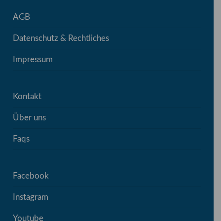
AGB
Datenschutz & Rechtliches
Impressum
Kontakt
Über uns
Faqs
Facebook
Instagram
Youtube