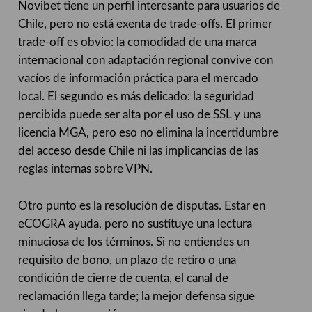
Novibet tiene un perfil interesante para usuarios de
Chile, pero no está exenta de trade-offs. El primer
trade-off es obvio: la comodidad de una marca
internacional con adaptación regional convive con
vacíos de información práctica para el mercado
local. El segundo es más delicado: la seguridad
percibida puede ser alta por el uso de SSL y una
licencia MGA, pero eso no elimina la incertidumbre
del acceso desde Chile ni las implicancias de las
reglas internas sobre VPN.
Otro punto es la resolución de disputas. Estar en
eCOGRA ayuda, pero no sustituye una lectura
minuciosa de los términos. Si no entiendes un
requisito de bono, un plazo de retiro o una
condición de cierre de cuenta, el canal de
reclamación llega tarde; la mejor defensa sigue