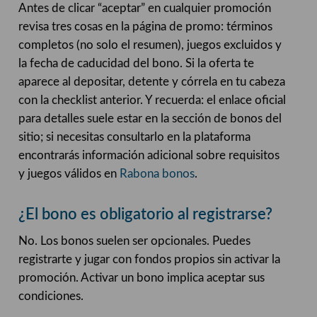
Antes de clicar “aceptar” en cualquier promoción
revisa tres cosas en la página de promo: términos
completos (no solo el resumen), juegos excluidos y
la fecha de caducidad del bono. Si la oferta te
aparece al depositar, detente y córrela en tu cabeza
con la checklist anterior. Y recuerda: el enlace oficial
para detalles suele estar en la sección de bonos del
sitio; si necesitas consultarlo en la plataforma
encontrarás información adicional sobre requisitos
y juegos válidos en
Rabona bonos
.
¿El bono es obligatorio al registrarse?
No. Los bonos suelen ser opcionales. Puedes
registrarte y jugar con fondos propios sin activar la
promoción. Activar un bono implica aceptar sus
condiciones.