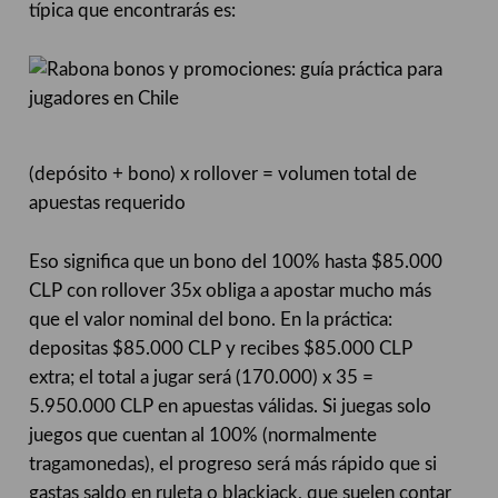
típica que encontrarás es:
(depósito + bono) x rollover = volumen total de
apuestas requerido
Eso significa que un bono del 100% hasta $85.000
CLP con rollover 35x obliga a apostar mucho más
que el valor nominal del bono. En la práctica:
depositas $85.000 CLP y recibes $85.000 CLP
extra; el total a jugar será (170.000) x 35 =
5.950.000 CLP en apuestas válidas. Si juegas solo
juegos que cuentan al 100% (normalmente
tragamonedas), el progreso será más rápido que si
gastas saldo en ruleta o blackjack, que suelen contar