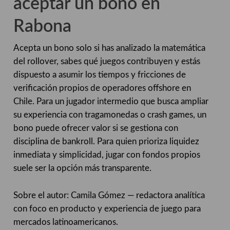
aceptar un bono en
Rabona
Acepta un bono solo si has analizado la matemática
del rollover, sabes qué juegos contribuyen y estás
dispuesto a asumir los tiempos y fricciones de
verificación propios de operadores offshore en
Chile. Para un jugador intermedio que busca ampliar
su experiencia con tragamonedas o crash games, un
bono puede ofrecer valor si se gestiona con
disciplina de bankroll. Para quien prioriza liquidez
inmediata y simplicidad, jugar con fondos propios
suele ser la opción más transparente.
Sobre el autor: Camila Gómez — redactora analítica
con foco en producto y experiencia de juego para
mercados latinoamericanos.