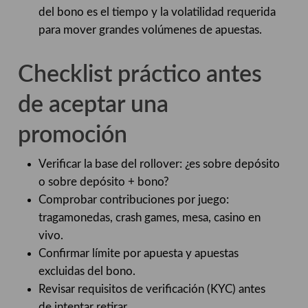
del bono es el tiempo y la volatilidad requerida
para mover grandes volúmenes de apuestas.
Checklist práctico antes
de aceptar una
promoción
Verificar la base del rollover: ¿es sobre depósito
o sobre depósito + bono?
Comprobar contribuciones por juego:
tragamonedas, crash games, mesa, casino en
vivo.
Confirmar límite por apuesta y apuestas
excluidas del bono.
Revisar requisitos de verificación (KYC) antes
de intentar retirar.