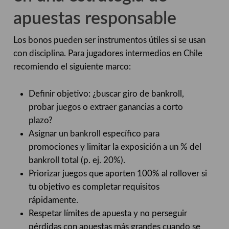
apuestas responsable
Los bonos pueden ser instrumentos útiles si se usan
con disciplina. Para jugadores intermedios en Chile
recomiendo el siguiente marco:
Definir objetivo: ¿buscar giro de bankroll,
probar juegos o extraer ganancias a corto
plazo?
Asignar un bankroll específico para
promociones y limitar la exposición a un % del
bankroll total (p. ej. 20%).
Priorizar juegos que aporten 100% al rollover si
tu objetivo es completar requisitos
rápidamente.
Respetar límites de apuesta y no perseguir
pérdidas con apuestas más grandes cuando se