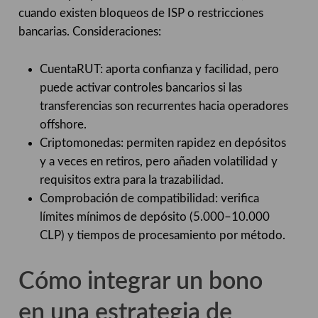
cuando existen bloqueos de ISP o restricciones
bancarias. Consideraciones:
CuentaRUT: aporta confianza y facilidad, pero
puede activar controles bancarios si las
transferencias son recurrentes hacia operadores
offshore.
Criptomonedas: permiten rapidez en depósitos
y a veces en retiros, pero añaden volatilidad y
requisitos extra para la trazabilidad.
Comprobación de compatibilidad: verifica
límites mínimos de depósito (5.000–10.000
CLP) y tiempos de procesamiento por método.
Cómo integrar un bono
en una estrategia de