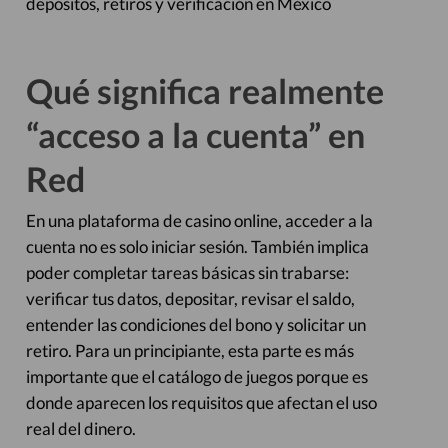
Qué significa realmente
“acceso a la cuenta” en
Red
En una plataforma de casino online, acceder a la
cuenta no es solo iniciar sesión. También implica
poder completar tareas básicas sin trabarse:
verificar tus datos, depositar, revisar el saldo,
entender las condiciones del bono y solicitar un
retiro. Para un principiante, esta parte es más
importante que el catálogo de juegos porque es
donde aparecen los requisitos que afectan el uso
real del dinero.