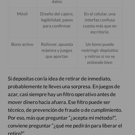
datos
Móvil
Diseño del cajero,
En el celular, una
legibilidad, pasos
interfaz confusa
para confirmar
cuesta más que en
escritorio
Bono activo
Rollover, apuesta
Un bono puede
máxima y juegos
restringir depósitos
que aportan
y retiros si no se
entiende bien
Si depositas con la idea de retirar de inmediato,
probablemente te lleves una sorpresa. En juegos de
azar, casi siempre hay un filtro operativo antes de
mover dinero hacia afuera. Ese filtro puede ser
técnico, de prevención de fraude o de cumplimiento.
Por eso, más que preguntar “¿acepta mi método?”,
conviene preguntar “¿qué me pedirán para liberar el
retiro?”.