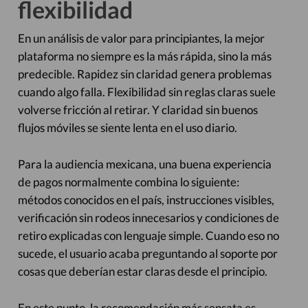
flexibilidad
En un análisis de valor para principiantes, la mejor
plataforma no siempre es la más rápida, sino la más
predecible. Rapidez sin claridad genera problemas
cuando algo falla. Flexibilidad sin reglas claras suele
volverse fricción al retirar. Y claridad sin buenos
flujos móviles se siente lenta en el uso diario.
Para la audiencia mexicana, una buena experiencia
de pagos normalmente combina lo siguiente:
métodos conocidos en el país, instrucciones visibles,
verificación sin rodeos innecesarios y condiciones de
retiro explicadas con lenguaje simple. Cuando eso no
sucede, el usuario acaba preguntando al soporte por
cosas que deberían estar claras desde el principio.
En este punto, la recomendación más sensata es