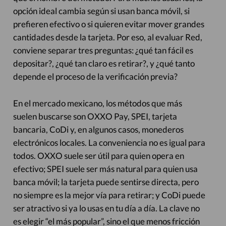
opción ideal cambia según si usan banca móvil, si
prefieren efectivo o si quieren evitar mover grandes
cantidades desde la tarjeta. Por eso, al evaluar Red,
conviene separar tres preguntas: ¿qué tan fácil es
depositar?, ¿qué tan claro es retirar?, y ¿qué tanto
depende el proceso de la verificación previa?
En el mercado mexicano, los métodos que más
suelen buscarse son OXXO Pay, SPEI, tarjeta
bancaria, CoDi y, en algunos casos, monederos
electrónicos locales. La conveniencia no es igual para
todos. OXXO suele ser útil para quien opera en
efectivo; SPEI suele ser más natural para quien usa
banca móvil; la tarjeta puede sentirse directa, pero
no siempre es la mejor vía para retirar; y CoDi puede
ser atractivo si ya lo usas en tu día a día. La clave no
es elegir “el más popular”, sino el que menos fricción