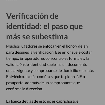
Verificación de
identidad: el paso que
más se subestima
Muchos jugadores se enfocan en el bono y dejan
para después la verificación. Ese error suele costar
tiempo. En operadores con controles formales, la
validación de identidad suele incluir documento
oficial vigente y comprobante de domicilio reciente.
En México, lo más común es que te pidan INE o
pasaporte, además de un comprobante que
confirme la dirección.
La lógica detrás de esto no es caprichosa: el