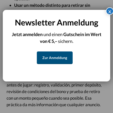
Usar un método distinto para retirar sin
x
revisar compatibilidad:
algunos operadores
prefieren devolver fondos por la misma ruta o
Newsletter Anmeldung
piden validaciones adicionales.
No guardar comprobantes:
capturas del
Jetzt anmelden
und einen
Gutschein im Wert
depósito, folios y confirmaciones ayudan si hay
von € 5,–
sichern.
dudas con soporte.
Dejar datos personales incompletos:
un perfil
sin dirección clara o con nombre abreviado
Zur Anmeldung
puede retrasar todo.
El mejor hábito es revisar la secuencia completa
antes de jugar: registro, validación, primer depósito,
revisión de condiciones del bono y prueba de retiro
con un monto pequeño cuando sea posible. Esa
práctica da más información que cualquier anuncio.