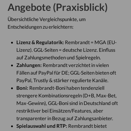
Angebote (Praxisblick)
Übersichtliche Vergleichspunkte, um
Entscheidungen zu erleichtern:
Lizenz & Regulatorik:
Rembrandt = MGA (EU-
Lizenz). GGL-Seiten = deutsche Lizenz. Einfluss
auf Zahlungsmethoden und Spielregeln.
Zahlungen:
Rembrandt verzichtet in vielen
Fällen auf PayPal für DE; GGL-Seiten bieten oft
PayPal, Trustly & stärker regulierte Kanäle.
Boni:
Rembrandt-Boni haben tendenziell
strengere Kombinationsregeln (D+B, Max-Bet,
Max-Gewinn), GGL-Boni sind in Deutschland oft
restriktiver bei Einsätzen/Features, aber
transparenter in Bezug auf Zahlungsanbieter.
Spielauswahl und RTP:
Rembrandt bietet