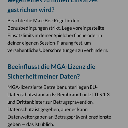
gestrichen wird?
Beachte die Max-Bet-Regel in den
Bonusbedingungen strikt. Lege voreingestellte
Einsatzlimits in deiner Spieloberfläche oder in
deiner eigenen Session-Planung fest, um
versehentliche Überschreitungen zu verhindern.
Beeinflusst die MGA-Lizenz die
Sicherheit meiner Daten?
MGA-lizenzierte Betreiber unterliegen EU-
Datenschutzstandards; Rembrandt nutzt TLS 1.3
und Drittanbieter zur Betrugsprävention.
Datenschutz ist gegeben, aber es kann
Datenweitergaben an Betrugspräventionsdienste
geben — das ist üblich.