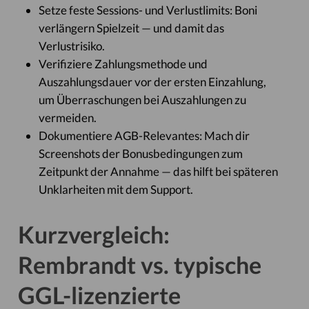
Setze feste Sessions- und Verlustlimits: Boni
verlängern Spielzeit — und damit das
Verlustrisiko.
Verifiziere Zahlungsmethode und
Auszahlungsdauer vor der ersten Einzahlung,
um Überraschungen bei Auszahlungen zu
vermeiden.
Dokumentiere AGB-Relevantes: Mach dir
Screenshots der Bonusbedingungen zum
Zeitpunkt der Annahme — das hilft bei späteren
Unklarheiten mit dem Support.
Kurzvergleich:
Rembrandt vs. typische
GGL-lizenzierte