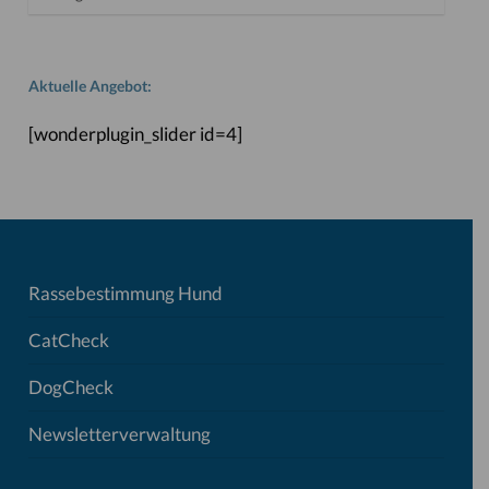
Aktuelle Angebot:
[wonderplugin_slider id=4]
Rassebestimmung Hund
CatCheck
DogCheck
Newsletterverwaltung