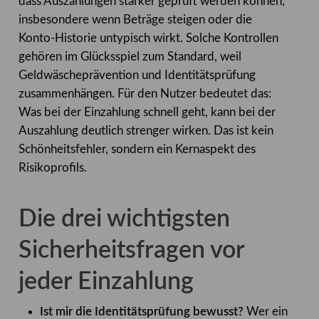
dass Auszahlungen stärker geprüft werden können,
insbesondere wenn Beträge steigen oder die
Konto-Historie untypisch wirkt. Solche Kontrollen
gehören im Glücksspiel zum Standard, weil
Geldwäscheprävention und Identitätsprüfung
zusammenhängen. Für den Nutzer bedeutet das:
Was bei der Einzahlung schnell geht, kann bei der
Auszahlung deutlich strenger wirken. Das ist kein
Schönheitsfehler, sondern ein Kernaspekt des
Risikoprofils.
Die drei wichtigsten
Sicherheitsfragen vor
jeder Einzahlung
Ist mir die Identitätsprüfung bewusst?
Wer ein