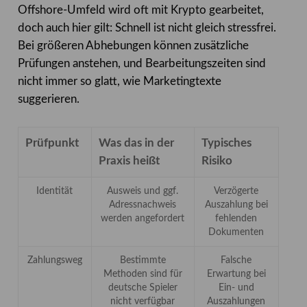
Offshore-Umfeld wird oft mit Krypto gearbeitet,
doch auch hier gilt: Schnell ist nicht gleich stressfrei.
Bei größeren Abhebungen können zusätzliche
Prüfungen anstehen, und Bearbeitungszeiten sind
nicht immer so glatt, wie Marketingtexte
suggerieren.
Prüfpunkt
Was das in der
Typisches
Praxis heißt
Risiko
Identität
Ausweis und ggf.
Verzögerte
Adressnachweis
Auszahlung bei
werden angefordert
fehlenden
Dokumenten
Zahlungsweg
Bestimmte
Falsche
Methoden sind für
Erwartung bei
deutsche Spieler
Ein- und
nicht verfügbar
Auszahlungen