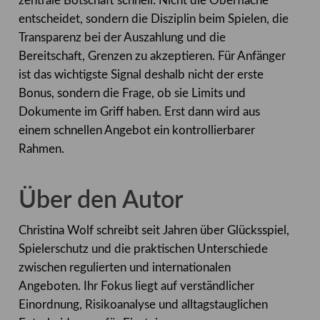
zentrale Botschaft schnell: Nicht die Oberfläche
entscheidet, sondern die Disziplin beim Spielen, die
Transparenz bei der Auszahlung und die
Bereitschaft, Grenzen zu akzeptieren. Für Anfänger
ist das wichtigste Signal deshalb nicht der erste
Bonus, sondern die Frage, ob sie Limits und
Dokumente im Griff haben. Erst dann wird aus
einem schnellen Angebot ein kontrollierbarer
Rahmen.
Über den Autor
Christina Wolf schreibt seit Jahren über Glücksspiel,
Spielerschutz und die praktischen Unterschiede
zwischen regulierten und internationalen
Angeboten. Ihr Fokus liegt auf verständlicher
Einordnung, Risikoanalyse und alltagstauglichen