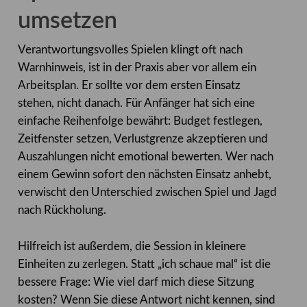
umsetzen
Verantwortungsvolles Spielen klingt oft nach
Warnhinweis, ist in der Praxis aber vor allem ein
Arbeitsplan. Er sollte vor dem ersten Einsatz
stehen, nicht danach. Für Anfänger hat sich eine
einfache Reihenfolge bewährt: Budget festlegen,
Zeitfenster setzen, Verlustgrenze akzeptieren und
Auszahlungen nicht emotional bewerten. Wer nach
einem Gewinn sofort den nächsten Einsatz anhebt,
verwischt den Unterschied zwischen Spiel und Jagd
nach Rückholung.
Hilfreich ist außerdem, die Session in kleinere
Einheiten zu zerlegen. Statt „ich schaue mal“ ist die
bessere Frage: Wie viel darf mich diese Sitzung
kosten? Wenn Sie diese Antwort nicht kennen, sind