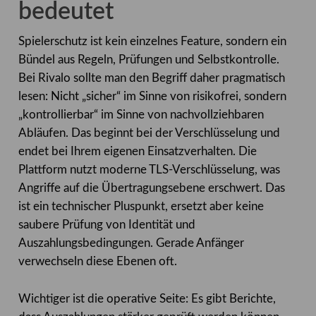
bedeutet
Spielerschutz ist kein einzelnes Feature, sondern ein
Bündel aus Regeln, Prüfungen und Selbstkontrolle.
Bei Rivalo sollte man den Begriff daher pragmatisch
lesen: Nicht „sicher“ im Sinne von risikofrei, sondern
„kontrollierbar“ im Sinne von nachvollziehbaren
Abläufen. Das beginnt bei der Verschlüsselung und
endet bei Ihrem eigenen Einsatzverhalten. Die
Plattform nutzt moderne TLS-Verschlüsselung, was
Angriffe auf die Übertragungsebene erschwert. Das
ist ein technischer Pluspunkt, ersetzt aber keine
saubere Prüfung von Identität und
Auszahlungsbedingungen. Gerade Anfänger
verwechseln diese Ebenen oft.
Wichtiger ist die operative Seite: Es gibt Berichte,