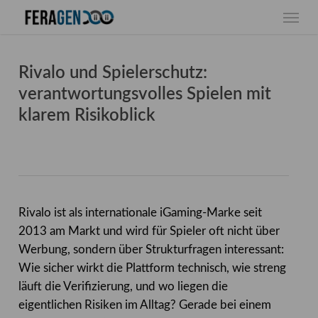
Skip
Menu
to
main
content
Rivalo und Spielerschutz:
verantwortungsvolles Spielen mit
klarem Risikoblick
Rivalo ist als internationale iGaming-Marke seit
2013 am Markt und wird für Spieler oft nicht über
Werbung, sondern über Strukturfragen interessant:
Wie sicher wirkt die Plattform technisch, wie streng
läuft die Verifizierung, und wo liegen die
eigentlichen Risiken im Alltag? Gerade bei einem