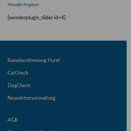
Aktuelle Angebot:
[wonderplugin_slider id=4]
Rassebestimmung Hund
CatCheck
DogCheck
Newsletterverwaltung
AGB