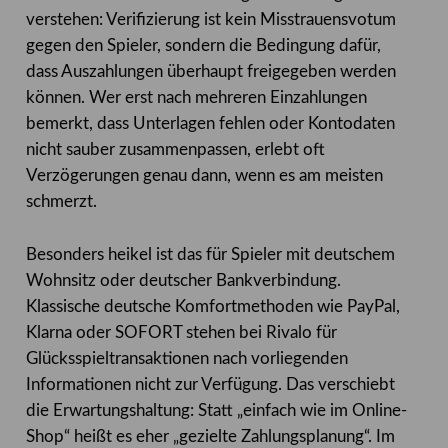
verstehen: Verifizierung ist kein Misstrauensvotum
gegen den Spieler, sondern die Bedingung dafür,
dass Auszahlungen überhaupt freigegeben werden
können. Wer erst nach mehreren Einzahlungen
bemerkt, dass Unterlagen fehlen oder Kontodaten
nicht sauber zusammenpassen, erlebt oft
Verzögerungen genau dann, wenn es am meisten
schmerzt.
Besonders heikel ist das für Spieler mit deutschem
Wohnsitz oder deutscher Bankverbindung.
Klassische deutsche Komfortmethoden wie PayPal,
Klarna oder SOFORT stehen bei Rivalo für
Glücksspieltransaktionen nach vorliegenden
Informationen nicht zur Verfügung. Das verschiebt
die Erwartungshaltung: Statt „einfach wie im Online-
Shop“ heißt es eher „gezielte Zahlungsplanung“. Im