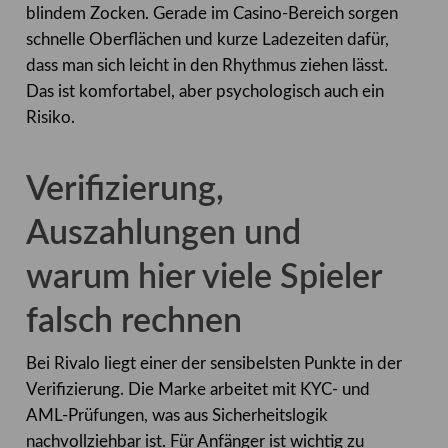
blindem Zocken. Gerade im Casino-Bereich sorgen
schnelle Oberflächen und kurze Ladezeiten dafür,
dass man sich leicht in den Rhythmus ziehen lässt.
Das ist komfortabel, aber psychologisch auch ein
Risiko.
Verifizierung,
Auszahlungen und
warum hier viele Spieler
falsch rechnen
Bei Rivalo liegt einer der sensibelsten Punkte in der
Verifizierung. Die Marke arbeitet mit KYC- und
AML-Prüfungen, was aus Sicherheitslogik
nachvollziehbar ist. Für Anfänger ist wichtig zu