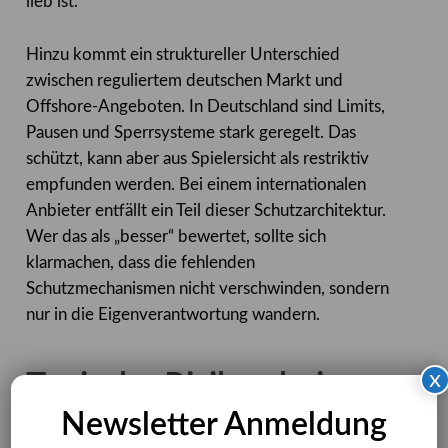
lieb ist.
Hinzu kommt ein struktureller Unterschied
zwischen reguliertem deutschen Markt und
Offshore-Angeboten. In Deutschland sind Limits,
Pausen und Sperrsysteme stark geregelt. Das
schützt, kann aber aus Spielersicht als restriktiv
empfunden werden. Bei einem internationalen
Anbieter entfällt ein Teil dieser Schutzarchitektur.
Wer das als „besser“ bewertet, sollte sich
klarmachen, dass die fehlenden
Schutzmechanismen nicht verschwinden, sondern
nur in die Eigenverantwortung wandern.
x
Typische Risiken bei
Newsletter Anmeldung
Rivalo, die Anfänger