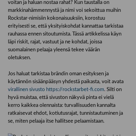
voitan ja haluan nostaa rahat? Kun taustalla on
markkinahämmennystä ja nimi voi sekoittua muihin
Rockstar-nimisiin kokonaisuuksiin, korostuu
erityisesti se, että yksityiskohdat kannattaa tarkistaa
rauhassa ennen sitoutumista. Tässä artikkelissa käyn
läpi riskit, rajat, vastuut ja ne kohdat, joissa
suomalainen pelaaja yleensä tekee väärän
oletuksen.
Jos haluat tarkistaa brändin oman esityksen ja
käytännön sisäänpääsyn yhdestä paikasta, voit avata
virallinen sivusto https://rockstarbet-fi.com
. Silti on
hyvä muistaa, että sivuston näkyvä pinta ei vielä
kerro kaikkea olennaista: turvallisuuden kannalta
ratkaisevat ehdot, kotiutusrajat, tunnistautuminen ja
se, miten pelaaja itse hallitsee pelaamistaan.