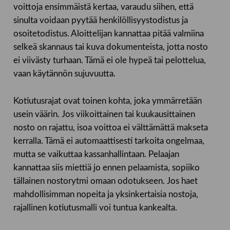
voittoja ensimmäistä kertaa, varaudu siihen, että
sinulta voidaan pyytää henkilöllisyystodistus ja
osoitetodistus. Aloittelijan kannattaa pitää valmiina
selkeä skannaus tai kuva dokumenteista, jotta nosto
ei viivästy turhaan. Tämä ei ole hypeä tai pelottelua,
vaan käytännön sujuvuutta.
Kotiutusrajat ovat toinen kohta, joka ymmärretään
usein väärin. Jos viikoittainen tai kuukausittainen
nosto on rajattu, isoa voittoa ei välttämättä makseta
kerralla. Tämä ei automaattisesti tarkoita ongelmaa,
mutta se vaikuttaa kassanhallintaan. Pelaajan
kannattaa siis miettiä jo ennen pelaamista, sopiiko
tällainen nostorytmi omaan odotukseen. Jos haet
mahdollisimman nopeita ja yksinkertaisia nostoja,
rajallinen kotiutusmalli voi tuntua kankealta.