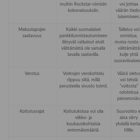
muihin Rockstar-nimisiin
voi johtaa
kokonaisuuksiin.
väärän tied
lukemiseen.
Maksutapojen
Kaikki suomalaiset
Talletus voi
saatavuus
pankkitunnistautumiseen
onnistua,
liittyvät ratkaisut eivät
mutta nosto 
välttämättä ole samalla
välttämättä
tavalla saatavilla.
kulje yhtä
suoraviivaises
Verotus
Voittojen verokohtelu
Väärä oletu
riippuu siitä, millä
voi tehdä
perusteella sivusto toimii.
“voitosta”
odotettua
pienemmän
Kotiutusrajat
Kotiutuksissa voi olla
Suurvoitto e
viikko- ja
aina siirry
kuukausikohtaisia
yhdellä kert
enimmäismääriä.
tilille.