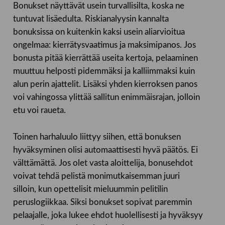
Bonukset näyttävät usein turvallisilta, koska ne
tuntuvat lisäedulta. Riskianalyysin kannalta
bonuksissa on kuitenkin kaksi usein aliarvioitua
ongelmaa: kierrätysvaatimus ja maksimipanos. Jos
bonusta pitää kierrättää useita kertoja, pelaaminen
muuttuu helposti pidemmäksi ja kalliimmaksi kuin
alun perin ajattelit. Lisäksi yhden kierroksen panos
voi vahingossa ylittää sallitun enimmäisrajan, jolloin
etu voi raueta.
Toinen harhaluulo liittyy siihen, että bonuksen
hyväksyminen olisi automaattisesti hyvä päätös. Ei
välttämättä. Jos olet vasta aloittelija, bonusehdot
voivat tehdä pelistä monimutkaisemman juuri
silloin, kun opettelisit mieluummin pelitilin
peruslogiikkaa. Siksi bonukset sopivat paremmin
pelaajalle, joka lukee ehdot huolellisesti ja hyväksyy