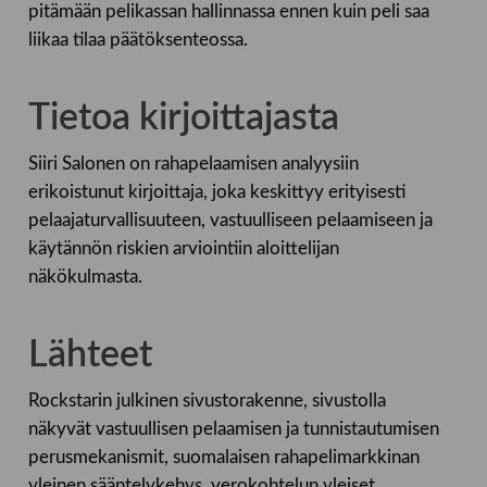
pitämään pelikassan hallinnassa ennen kuin peli saa
liikaa tilaa päätöksenteossa.
Tietoa kirjoittajasta
Siiri Salonen on rahapelaamisen analyysiin
erikoistunut kirjoittaja, joka keskittyy erityisesti
pelaajaturvallisuuteen, vastuulliseen pelaamiseen ja
käytännön riskien arviointiin aloittelijan
näkökulmasta.
Lähteet
Rockstarin julkinen sivustorakenne, sivustolla
näkyvät vastuullisen pelaamisen ja tunnistautumisen
perusmekanismit, suomalaisen rahapelimarkkinan
yleinen sääntelykehys, verokohtelun yleiset