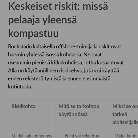
Keskeiset riskit: missä
pelaaja yleensä
kompastuu
Rockstarin kaltaisella offshore-toimijalla riskit ovat
harvoin yhdessä isossa kohdassa. Ne ovat
useammin pienissä kitkakohdissa, jotka kasaantuvat.
Alla on käytännöllinen riskikehys, jota voi käyttää
ennen rekisteröitymistä ja ennen ensimmäistä
kotiutusta.
Riskikohta
Mitä se tarkoittaa
Miksi se o
käytännössä
tärkeä
aloittelijall
Markkinahämmennys
Nimi voi sekoittua
Väärä kohd