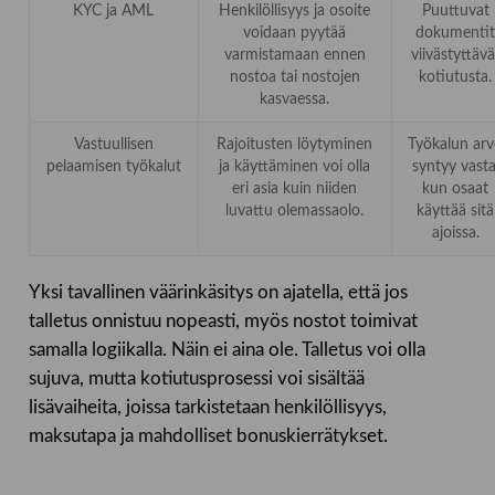
KYC ja AML
Henkilöllisyys ja osoite
Puuttuvat
voidaan pyytää
dokumenti
varmistamaan ennen
viivästyttävä
nostoa tai nostojen
kotiutusta.
kasvaessa.
Vastuullisen
Rajoitusten löytyminen
Työkalun ar
pelaamisen työkalut
ja käyttäminen voi olla
syntyy vasta
eri asia kuin niiden
kun osaat
luvattu olemassaolo.
käyttää sitä
ajoissa.
Yksi tavallinen väärinkäsitys on ajatella, että jos
talletus onnistuu nopeasti, myös nostot toimivat
samalla logiikalla. Näin ei aina ole. Talletus voi olla
sujuva, mutta kotiutusprosessi voi sisältää
lisävaiheita, joissa tarkistetaan henkilöllisyys,
maksutapa ja mahdolliset bonuskierrätykset.