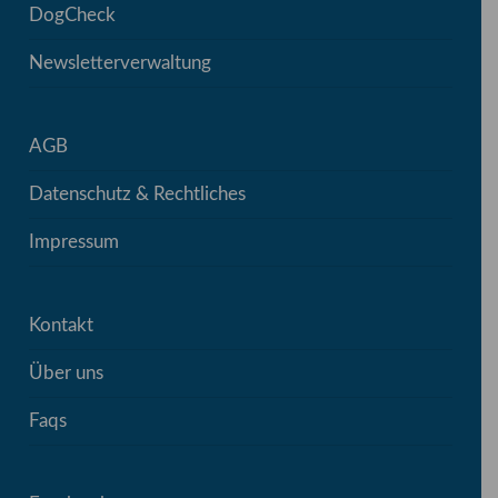
DogCheck
Newsletterverwaltung
AGB
Datenschutz & Rechtliches
Impressum
Kontakt
Über uns
Faqs