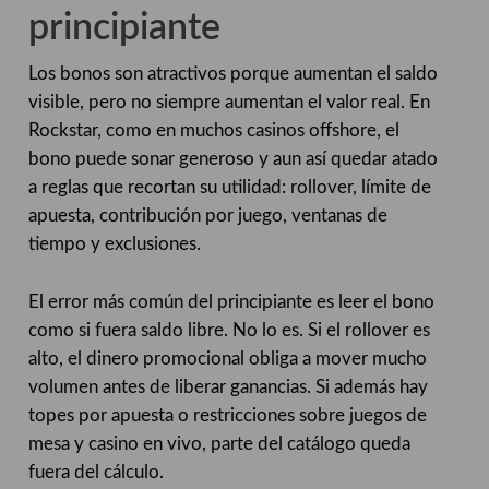
principiante
Los bonos son atractivos porque aumentan el saldo
visible, pero no siempre aumentan el valor real. En
Rockstar, como en muchos casinos offshore, el
bono puede sonar generoso y aun así quedar atado
a reglas que recortan su utilidad: rollover, límite de
apuesta, contribución por juego, ventanas de
tiempo y exclusiones.
El error más común del principiante es leer el bono
como si fuera saldo libre. No lo es. Si el rollover es
alto, el dinero promocional obliga a mover mucho
volumen antes de liberar ganancias. Si además hay
topes por apuesta o restricciones sobre juegos de
mesa y casino en vivo, parte del catálogo queda
fuera del cálculo.