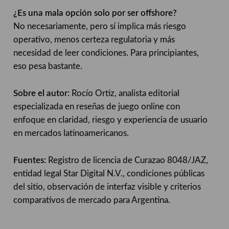
¿Es una mala opción solo por ser offshore?
No necesariamente, pero sí implica más riesgo
operativo, menos certeza regulatoria y más
necesidad de leer condiciones. Para principiantes,
eso pesa bastante.
Sobre el autor:
Rocío Ortiz, analista editorial
especializada en reseñas de juego online con
enfoque en claridad, riesgo y experiencia de usuario
en mercados latinoamericanos.
Fuentes:
Registro de licencia de Curazao 8048/JAZ,
entidad legal Star Digital N.V., condiciones públicas
del sitio, observación de interfaz visible y criterios
comparativos de mercado para Argentina.