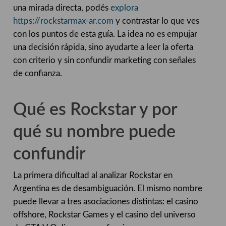
una mirada directa, podés
explora
https://rockstarmax-ar.com
y contrastar lo que ves
con los puntos de esta guía. La idea no es empujar
una decisión rápida, sino ayudarte a leer la oferta
con criterio y sin confundir marketing con señales
de confianza.
Qué es Rockstar y por
qué su nombre puede
confundir
La primera dificultad al analizar Rockstar en
Argentina es de desambiguación. El mismo nombre
puede llevar a tres asociaciones distintas: el casino
offshore, Rockstar Games y el casino del universo