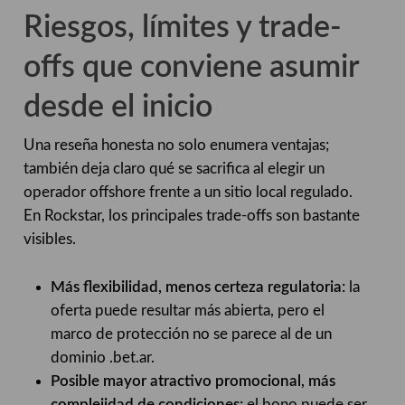
Riesgos, límites y trade-
offs que conviene asumir
desde el inicio
Una reseña honesta no solo enumera ventajas;
también deja claro qué se sacrifica al elegir un
operador offshore frente a un sitio local regulado.
En Rockstar, los principales trade-offs son bastante
visibles.
Más flexibilidad, menos certeza regulatoria:
la
oferta puede resultar más abierta, pero el
marco de protección no se parece al de un
dominio .bet.ar.
Posible mayor atractivo promocional, más
complejidad de condiciones:
el bono puede ser