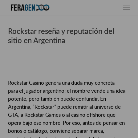
Skip
Menu
to
main
content
Rockstar reseña y reputación del
sitio en Argentina
Rockstar Casino genera una duda muy concreta
para el jugador argentino: el nombre vende una idea
potente, pero también puede confundir. En
Argentina, “Rockstar” puede remitir al universo de
GTA, a Rockstar Games o al casino offshore que
opera bajo ese nombre. Por eso, antes de pensar en
bonos o catálogo, conviene separar marca,