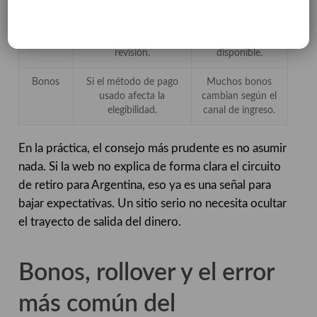
KYC
Qué documentos pide,
Puede frenar
cuándo los pide y
retiros aunque el
cuánto tarda la
saldo esté
revisión.
disponible.
Bonos
Si el método de pago
Muchos bonos
usado afecta la
cambian según el
elegibilidad.
canal de ingreso.
En la práctica, el consejo más prudente es no asumir
nada. Si la web no explica de forma clara el circuito
de retiro para Argentina, eso ya es una señal para
bajar expectativas. Un sitio serio no necesita ocultar
el trayecto de salida del dinero.
Bonos, rollover y el error
más común del