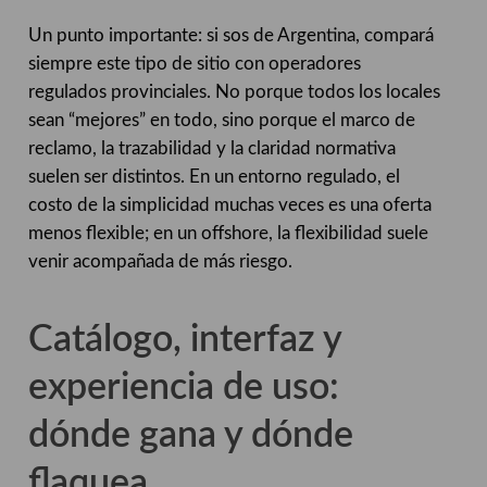
Un punto importante: si sos de Argentina, compará
siempre este tipo de sitio con operadores
regulados provinciales. No porque todos los locales
sean “mejores” en todo, sino porque el marco de
reclamo, la trazabilidad y la claridad normativa
suelen ser distintos. En un entorno regulado, el
costo de la simplicidad muchas veces es una oferta
menos flexible; en un offshore, la flexibilidad suele
venir acompañada de más riesgo.
Catálogo, interfaz y
experiencia de uso:
dónde gana y dónde
flaquea