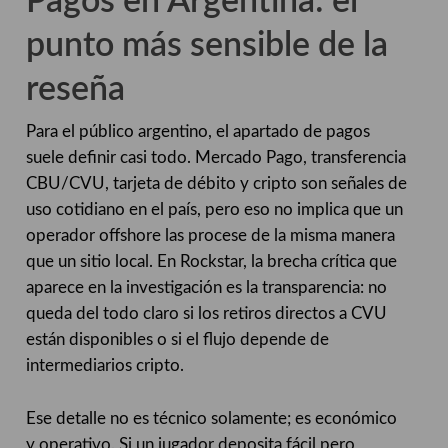
Pagos en Argentina: el
punto más sensible de la
reseña
Para el público argentino, el apartado de pagos
suele definir casi todo. Mercado Pago, transferencia
CBU/CVU, tarjeta de débito y cripto son señales de
uso cotidiano en el país, pero eso no implica que un
operador offshore las procese de la misma manera
que un sitio local. En Rockstar, la brecha crítica que
aparece en la investigación es la transparencia: no
queda del todo claro si los retiros directos a CVU
están disponibles o si el flujo depende de
intermediarios cripto.
Ese detalle no es técnico solamente; es económico
y operativo. Si un jugador deposita fácil pero