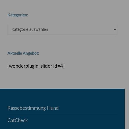
Kategorien:
Kategorien:
Aktuelle Angebot:
[wonderplugin_slider id=4]
Rassebestimmung Hund
CatCheck