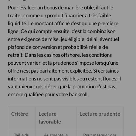
Pour évaluer un bonus de manière utile, il faut le
traiter comme un produit financier à très faible
liquidité. Le montant affiché n’est qu’une première
ligne. Ce qui compte ensuite, c’est la combinaison
entre exigence de mise, jeu éligible, délai, éventuel
plafond de conversion et probabilité réelle de
retrait. Dans les casinos offshore, les conditions
peuvent varier, et la prudence s’impose lorsqu’une
offre n’est pas parfaitement explicitée. Si certaines
informations ne sont pas visibles ou restent floues, il
vaut mieux considérer que la promotion n’est pas
encore qualifiée pour votre bankroll.
Critère
Lecture
Lecture prudente
favorable
Taille du
Augmente le
Peut masquer des