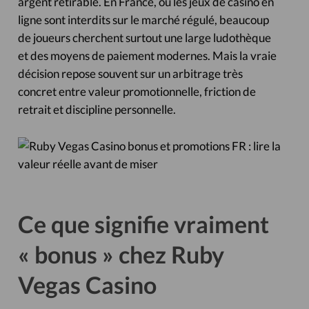
argent retirable. En France, où les jeux de casino en
ligne sont interdits sur le marché régulé, beaucoup
de joueurs cherchent surtout une large ludothèque
et des moyens de paiement modernes. Mais la vraie
décision repose souvent sur un arbitrage très
concret entre valeur promotionnelle, friction de
retrait et discipline personnelle.
Ce que signifie vraiment
« bonus » chez Ruby
Vegas Casino