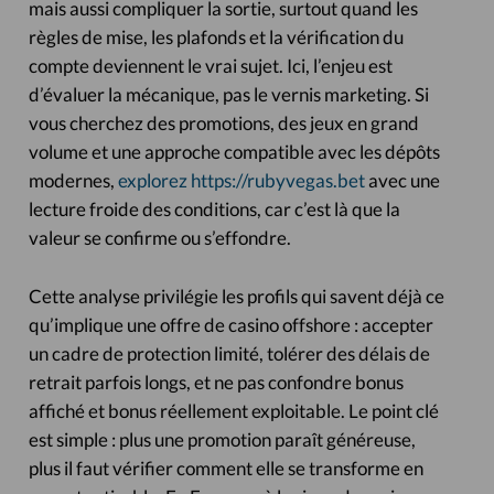
mais aussi compliquer la sortie, surtout quand les
règles de mise, les plafonds et la vérification du
compte deviennent le vrai sujet. Ici, l’enjeu est
d’évaluer la mécanique, pas le vernis marketing. Si
vous cherchez des promotions, des jeux en grand
volume et une approche compatible avec les dépôts
modernes,
explorez https://rubyvegas.bet
avec une
lecture froide des conditions, car c’est là que la
valeur se confirme ou s’effondre.
Cette analyse privilégie les profils qui savent déjà ce
qu’implique une offre de casino offshore : accepter
un cadre de protection limité, tolérer des délais de
retrait parfois longs, et ne pas confondre bonus
affiché et bonus réellement exploitable. Le point clé
est simple : plus une promotion paraît généreuse,
plus il faut vérifier comment elle se transforme en