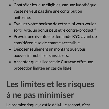
Contrôler les jeux éligibles, car une ludothèque
vaste ne veut pas dire une contribution
uniforme.
Évaluer votre horizon de retrait : si vous voulez
sortir vite, un bonus peut être contre-productif.
Prévoir une éventuelle demande KYC avant de
considérer le solde comme accessible.
Déposer seulement un montant que vous
pouvez immobiliser sans stress.
Accepter que la licence de Curaçao offre une
protection limitée en cas de litige.
Les limites et les risques
à ne pas minimiser
Le premier risque, c’est le délai. Le second, c’est