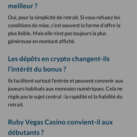
meilleur ?
Oui, pour la simplicité de retrait. Si vous refusez les
conditions de mise, c’est souvent la forme d’offre la
plus lisible. Mais elle n’est pas toujours la plus
généreuse en montant affiché.
Les dépôts en crypto changent-ils
l’intérêt du bonus ?
Ils facilitent surtout l’entrée et peuvent convenir aux
joueurs habitués aux monnaies numériques. Cela ne
règle pas le sujet central : la rapidité et la fiabilité du
retrait.
Ruby Vegas Casino convient-il aux
débutants ?