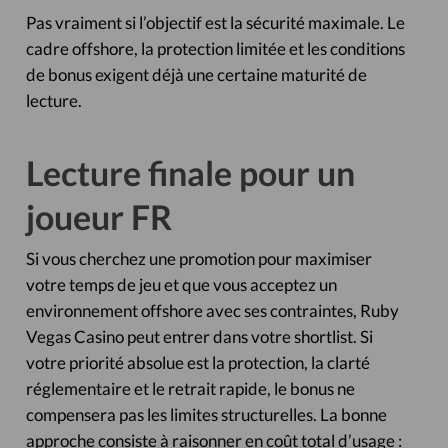
Pas vraiment si l’objectif est la sécurité maximale. Le
cadre offshore, la protection limitée et les conditions
de bonus exigent déjà une certaine maturité de
lecture.
Lecture finale pour un
joueur FR
Si vous cherchez une promotion pour maximiser
votre temps de jeu et que vous acceptez un
environnement offshore avec ses contraintes, Ruby
Vegas Casino peut entrer dans votre shortlist. Si
votre priorité absolue est la protection, la clarté
réglementaire et le retrait rapide, le bonus ne
compensera pas les limites structurelles. La bonne
approche consiste à raisonner en coût total d’usage :