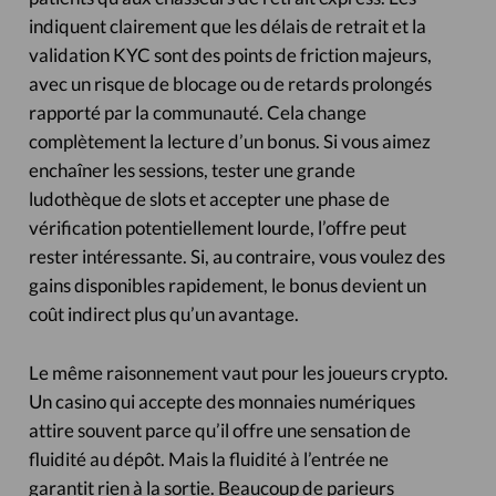
indiquent clairement que les délais de retrait et la
validation KYC sont des points de friction majeurs,
avec un risque de blocage ou de retards prolongés
rapporté par la communauté. Cela change
complètement la lecture d’un bonus. Si vous aimez
enchaîner les sessions, tester une grande
ludothèque de slots et accepter une phase de
vérification potentiellement lourde, l’offre peut
rester intéressante. Si, au contraire, vous voulez des
gains disponibles rapidement, le bonus devient un
coût indirect plus qu’un avantage.
Le même raisonnement vaut pour les joueurs crypto.
Un casino qui accepte des monnaies numériques
attire souvent parce qu’il offre une sensation de
fluidité au dépôt. Mais la fluidité à l’entrée ne
garantit rien à la sortie. Beaucoup de parieurs