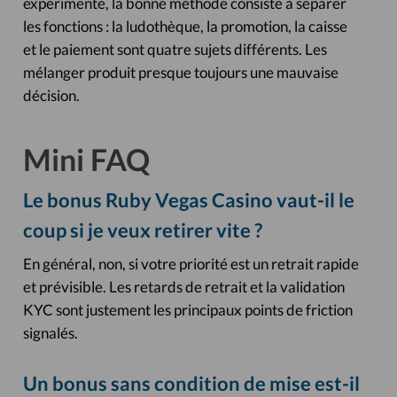
expérimenté, la bonne méthode consiste à séparer
les fonctions : la ludothèque, la promotion, la caisse
et le paiement sont quatre sujets différents. Les
mélanger produit presque toujours une mauvaise
décision.
Mini FAQ
Le bonus Ruby Vegas Casino vaut-il le
coup si je veux retirer vite ?
En général, non, si votre priorité est un retrait rapide
et prévisible. Les retards de retrait et la validation
KYC sont justement les principaux points de friction
signalés.
Un bonus sans condition de mise est-il