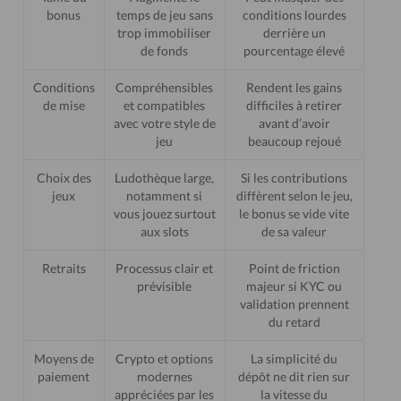
bonus
temps de jeu sans
conditions lourdes
trop immobiliser
derrière un
de fonds
pourcentage élevé
Conditions
Compréhensibles
Rendent les gains
de mise
et compatibles
difficiles à retirer
avec votre style de
avant d’avoir
jeu
beaucoup rejoué
Choix des
Ludothèque large,
Si les contributions
jeux
notamment si
diffèrent selon le jeu,
vous jouez surtout
le bonus se vide vite
aux slots
de sa valeur
Retraits
Processus clair et
Point de friction
prévisible
majeur si KYC ou
validation prennent
du retard
Moyens de
Crypto et options
La simplicité du
paiement
modernes
dépôt ne dit rien sur
appréciées par les
la vitesse du