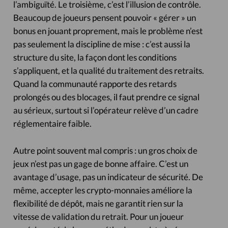
l’ambiguïté. Le troisième, c’est l’illusion de contrôle.
Beaucoup de joueurs pensent pouvoir « gérer » un
bonus en jouant proprement, mais le problème n’est
pas seulement la discipline de mise : c’est aussi la
structure du site, la façon dont les conditions
s’appliquent, et la qualité du traitement des retraits.
Quand la communauté rapporte des retards
prolongés ou des blocages, il faut prendre ce signal
au sérieux, surtout si l’opérateur relève d’un cadre
réglementaire faible.
Autre point souvent mal compris : un gros choix de
jeux n’est pas un gage de bonne affaire. C’est un
avantage d’usage, pas un indicateur de sécurité. De
même, accepter les crypto-monnaies améliore la
flexibilité de dépôt, mais ne garantit rien sur la
vitesse de validation du retrait. Pour un joueur