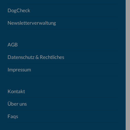
DogCheck
Newsletterverwaltung
AGB
Datenschutz & Rechtliches
Impressum
Kontakt
Über uns
Faqs