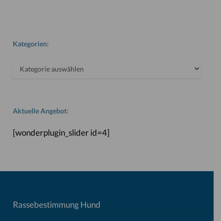
Kategorien:
Kategorien:
Aktuelle Angebot:
[wonderplugin_slider id=4]
Rassebestimmung Hund