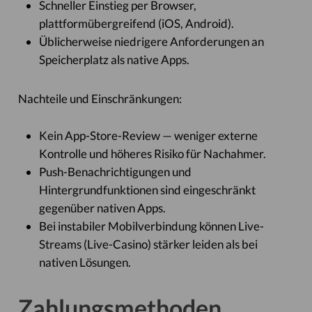
Schneller Einstieg per Browser,
plattformübergreifend (iOS, Android).
Üblicherweise niedrigere Anforderungen an
Speicherplatz als native Apps.
Nachteile und Einschränkungen:
Kein App-Store-Review — weniger externe
Kontrolle und höheres Risiko für Nachahmer.
Push-Benachrichtigungen und
Hintergrundfunktionen sind eingeschränkt
gegenüber nativen Apps.
Bei instabiler Mobilverbindung können Live-
Streams (Live-Casino) stärker leiden als bei
nativen Lösungen.
Zahlungsmethoden