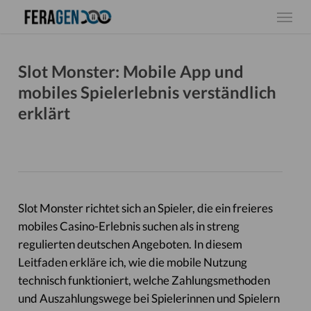
Skip
Menu
to
main
content
Slot Monster: Mobile App und
mobiles Spielerlebnis verständlich
erklärt
Slot Monster richtet sich an Spieler, die ein freieres
mobiles Casino-Erlebnis suchen als in streng
regulierten deutschen Angeboten. In diesem
Leitfaden erkläre ich, wie die mobile Nutzung
technisch funktioniert, welche Zahlungsmethoden
und Auszahlungswege bei Spielerinnen und Spielern