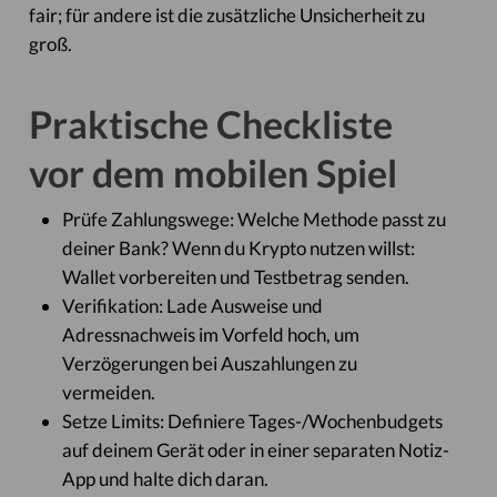
fair; für andere ist die zusätzliche Unsicherheit zu
groß.
Praktische Checkliste
vor dem mobilen Spiel
Prüfe Zahlungswege: Welche Methode passt zu
deiner Bank? Wenn du Krypto nutzen willst:
Wallet vorbereiten und Testbetrag senden.
Verifikation: Lade Ausweise und
Adressnachweis im Vorfeld hoch, um
Verzögerungen bei Auszahlungen zu
vermeiden.
Setze Limits: Definiere Tages-/Wochenbudgets
auf deinem Gerät oder in einer separaten Notiz-
App und halte dich daran.