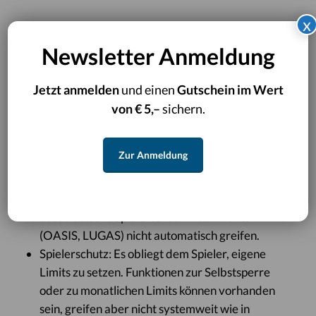
x
Risiken, Trade-offs und
Newsletter Anmeldung
Grenzen
Jetzt anmelden
und einen
Gutschein im Wert
Die wichtigsten Risiken für Spieler aus Deutschland
von € 5,–
sichern.
zusammengefasst:
Zur Anmeldung
Rechtliche Grauzone: Slot Monster operiert
unter einer Erlaubnis aus Costa Rica. Das ist
keine GGL- oder MGA-Lizenz und bedeutet,
dass deutsche Spielerschutz-Instrumente
(OASIS, LUGAS) nicht automatisch greifen.
Spielerschutz: Es obliegt dem Spieler, eigene
Limits zu setzen. Funktionen zur Selbstsperre
oder zu monatlichen Limits können vorhanden
sein, greifen aber nicht systemweit wie in