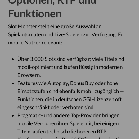
Funktionen
Slot Monster stellt eine große Auswahl an
Spielautomaten und Live-Spielen zur Verfügung. Für
mobile Nutzer relevant:
Über 3.000 Slots sind verfügbar; viele Titel sind
mobil-optimiert und laufen flüssig in modernen
Browsern.
Features wie Autoplay, Bonus Buy oder hohe
Einsatzstufen sind ebenfalls mobil zugänglich —
Funktionen, die in deutschen GGL-Lizenzen oft
eingeschränkt oder verboten sind.
Pragmatic- und andere Top-Provider bringen
mobile Versionen ihrer Spiele mit; bei einigen
Titeln laufen technisch die höheren RTP-