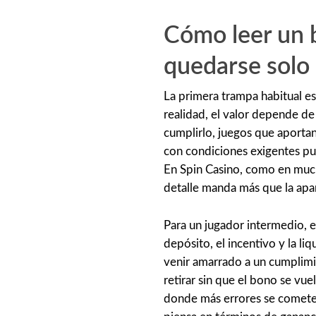
Cómo leer un 
quedarse solo c
La primera trampa habitual es
realidad, el valor depende de
cumplirlo, juegos que aportan
con condiciones exigentes p
En Spin Casino, como en much
detalle manda más que la apar
Para un jugador intermedio, el
depósito, el incentivo y la liq
venir amarrado a un cumplimie
retirar sin que el bono se vue
donde más errores se comete