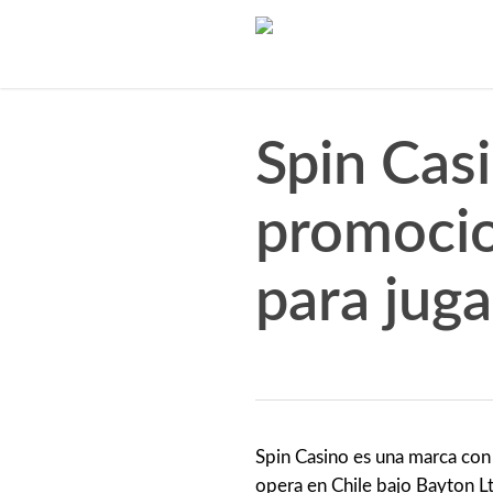
Skip
to
main
content
Spin Cas
promocio
para jug
Spin Casino es una marca con 
opera en Chile bajo Bayton Lt