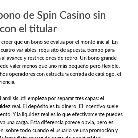
bono de Spin Casino sin
on el titular
 creer que un bono se evalúa por el monto inicial. En
 cuatro variables: requisito de apuesta, tiempo para
 al avance y restricciones de retiro. Un bono grande
uede valer menos que uno más pequeño pero flexible.
os operadores con estructura cerrada de catálogo, el
iencia.
 análisis útil empieza por separar tres capas: el
uidez real. El depósito es tu dinero. El incentivo suele
nto. Y la liquidez real es lo que efectivamente puedes
lva una carga. Esta diferencia parece obvia, pero es
n, sobre todo cuando el usuario ve una promoción y