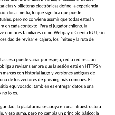
etas y billeteras electrónicas define la experiencia
ación local media, lo que significa que puede
ituales, pero no conviene asumir que todas estarán
a en cada contexto. Para el jugador chileno, la
o ve nombres familiares como Webpay o Cuenta RUT; sin
esidad de revisar el cajero, los límites y la ruta de
 acceso puede variar por espejo, red o redirección
obliga a revisar siempre que la sesión esté en HTTPS y
n marcas con historial largo y versiones antiguas de
es uno de los vectores de phishing más comunes. El
 sitio equivocado: también es entregar datos a una
 no lo es.
guridad, la plataforma se apoya en una infraestructura
de, y eso suma, pero no cambia un principio básico: la