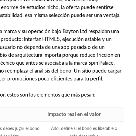
 enorme de estudios nicho, la oferta puede sentirse
 estabilidad, esa misma selección puede ser una ventaja.
e la marca y su operación bajo Bayton Ltd respaldan una
 producto: interfaz HTML5, ejecución estable y un
 usuario no dependa de una app pesada o de un
bio de arquitectura importa porque reduce fricción en
técnico que antes se asociaba a la marca Spin Palace.
no reemplaza el análisis del bono. Un sitio puede cargar
cer promociones poco eficientes para tu perfil.
alor, estos son los elementos que más pesan:
Impacto real en el valor
s debes jugar el bono
Alto: define si el bono es liberable o