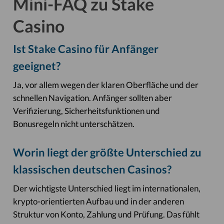
Mini-FAQ zu Stake
Casino
Ist Stake Casino für Anfänger
geeignet?
Ja, vor allem wegen der klaren Oberfläche und der
schnellen Navigation. Anfänger sollten aber
Verifizierung, Sicherheitsfunktionen und
Bonusregeln nicht unterschätzen.
Worin liegt der größte Unterschied zu
klassischen deutschen Casinos?
Der wichtigste Unterschied liegt im internationalen,
krypto-orientierten Aufbau und in der anderen
Struktur von Konto, Zahlung und Prüfung. Das fühlt