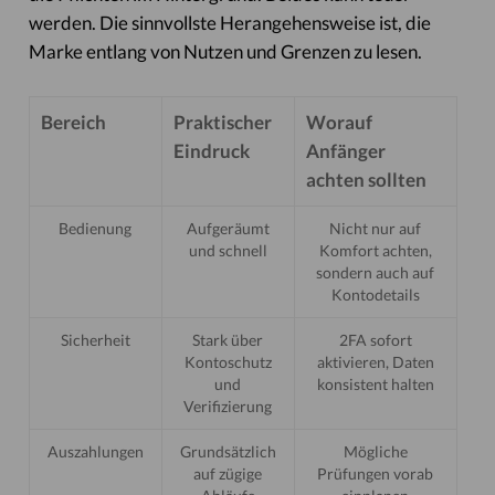
werden. Die sinnvollste Herangehensweise ist, die
Marke entlang von Nutzen und Grenzen zu lesen.
Bereich
Praktischer
Worauf
Eindruck
Anfänger
achten sollten
Bedienung
Aufgeräumt
Nicht nur auf
und schnell
Komfort achten,
sondern auch auf
Kontodetails
Sicherheit
Stark über
2FA sofort
Kontoschutz
aktivieren, Daten
und
konsistent halten
Verifizierung
Auszahlungen
Grundsätzlich
Mögliche
auf zügige
Prüfungen vorab