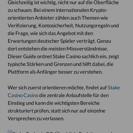
Gleichzeitig ist wichtig, nicht nur auf die Oberfläche
zu schauen. Bei einem internationalen Krypto-
orientierten Anbieter zählen auch Themen wie
Verifizierung, Kontosicherheit, Nutzungsregeln und
die Frage, wie sich das Angebot mit den
Erwartungen deutscher Spieler verträgt. Genau
dort entstehen die meisten Missverständnisse.
Dieser Guide ordnet Stake Casino sachlich ein, zeigt
typische Stärken und Grenzen und hilft dabei, die
Plattform als Anfänger besser zu verstehen.
Wer sich zuerst orientieren möchte, findet auf
Stake
Casino Casino
die zentrale Anlaufstelle für den
Einstieg und kann die wichtigsten Bereiche
strukturiert prüfen, statt sich nur auf einzelne
Versprechen zu verlassen.