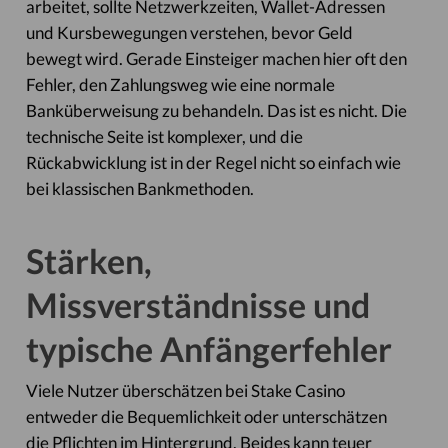
arbeitet, sollte Netzwerkzeiten, Wallet-Adressen
und Kursbewegungen verstehen, bevor Geld
bewegt wird. Gerade Einsteiger machen hier oft den
Fehler, den Zahlungsweg wie eine normale
Banküberweisung zu behandeln. Das ist es nicht. Die
technische Seite ist komplexer, und die
Rückabwicklung ist in der Regel nicht so einfach wie
bei klassischen Bankmethoden.
Stärken,
Missverständnisse und
typische Anfängerfehler
Viele Nutzer überschätzen bei Stake Casino
entweder die Bequemlichkeit oder unterschätzen
die Pflichten im Hintergrund. Beides kann teuer