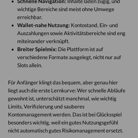
Schnelle Navigation:
Inhalte laden zügig, und
wichtige Bereiche sind meist ohne Umwege
erreichbar.
Wallet-nahe Nutzung:
Kontostand, Ein- und
Auszahlungen sowie Aktivitätsbereiche sind eng
miteinander verknüpft.
Breiter Spielmix:
Die Plattform ist auf
verschiedene Formate ausgelegt, nicht nur auf
Slots allein.
Für Anfänger klingt das bequem, aber genau hier
liegt auch die erste Lernkurve: Wer schnelle Abläufe
gewohnt ist, unterschätzt manchmal, wie wichtig
Limits, Verifizierung und sauberes
Kontomanagement werden. Das ist bei Glücksspiel
besonders wichtig, weil ein gutes Nutzungsgefühl
nicht automatisch gutes Risikomanagement ersetzt.