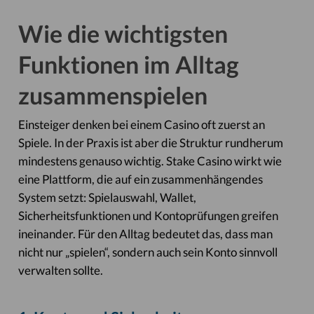
Wie die wichtigsten
Funktionen im Alltag
zusammenspielen
Einsteiger denken bei einem Casino oft zuerst an
Spiele. In der Praxis ist aber die Struktur rundherum
mindestens genauso wichtig. Stake Casino wirkt wie
eine Plattform, die auf ein zusammenhängendes
System setzt: Spielauswahl, Wallet,
Sicherheitsfunktionen und Kontoprüfungen greifen
ineinander. Für den Alltag bedeutet das, dass man
nicht nur „spielen“, sondern auch sein Konto sinnvoll
verwalten sollte.