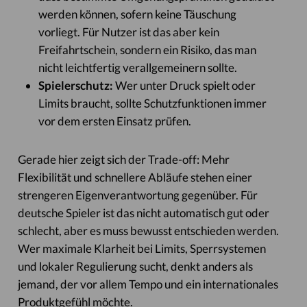
werden können, sofern keine Täuschung
vorliegt. Für Nutzer ist das aber kein
Freifahrtschein, sondern ein Risiko, das man
nicht leichtfertig verallgemeinern sollte.
Spielerschutz:
Wer unter Druck spielt oder
Limits braucht, sollte Schutzfunktionen immer
vor dem ersten Einsatz prüfen.
Gerade hier zeigt sich der Trade-off: Mehr
Flexibilität und schnellere Abläufe stehen einer
strengeren Eigenverantwortung gegenüber. Für
deutsche Spieler ist das nicht automatisch gut oder
schlecht, aber es muss bewusst entschieden werden.
Wer maximale Klarheit bei Limits, Sperrsystemen
und lokaler Regulierung sucht, denkt anders als
jemand, der vor allem Tempo und ein internationales
Produktgefühl möchte.