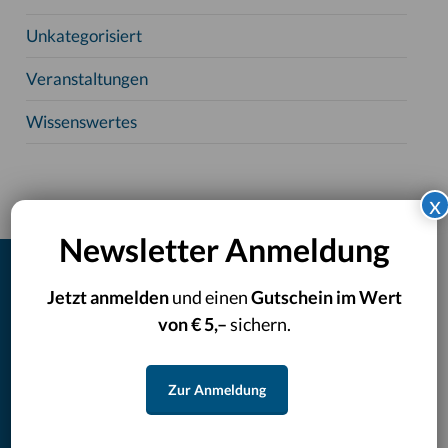
Unkategorisiert
Veranstaltungen
Wissenswertes
x
Newsletter Anmeldung
Jetzt anmelden
und einen
Gutschein im Wert
Rassebestimmung Hund
von € 5,–
sichern.
CatCheck
Zur Anmeldung
DogCheck
Newsletterverwaltung