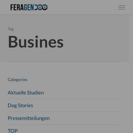
Skip
Menu
to
main
content
Tag
Busines
Categories
Aktuelle Studien
Dog Stories
Pressemitteilungen
TOP