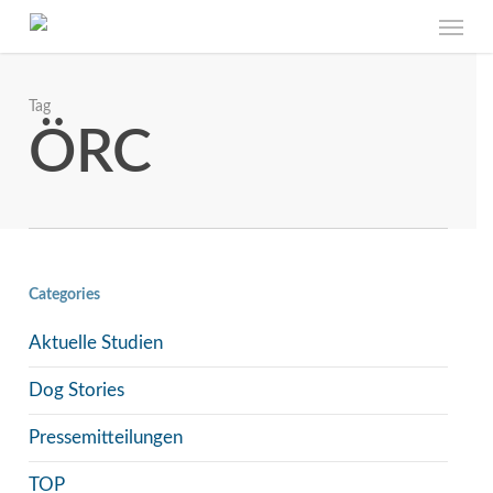
Skip
Menu
to
main
content
Jetzt anmelden
und einen
Gutschein im Wert
Tag
ÖRC
von € 5,–
sichern.
Zur Anmeldung
Categories
Aktuelle Studien
Dog Stories
Pressemitteilungen
TOP