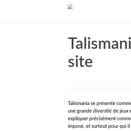
Skip
to
main
content
Talismani
site
Talismania se présente comme
une grande diversité de jeux e
expliquer précisément commen
impose, et surtout pour qui i