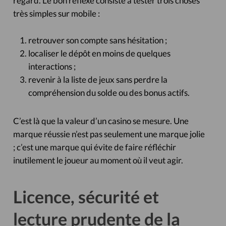
regard. Le bon réflexe consiste à tester trois choses
très simples sur mobile :
retrouver son compte sans hésitation ;
localiser le dépôt en moins de quelques
interactions ;
revenir à la liste de jeux sans perdre la
compréhension du solde ou des bonus actifs.
C’est là que la valeur d’un casino se mesure. Une
marque réussie n’est pas seulement une marque jolie
; c’est une marque qui évite de faire réfléchir
inutilement le joueur au moment où il veut agir.
Licence, sécurité et
lecture prudente de la