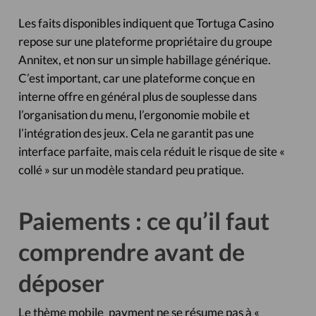
Les faits disponibles indiquent que Tortuga Casino
repose sur une plateforme propriétaire du groupe
Annitex, et non sur un simple habillage générique.
C’est important, car une plateforme conçue en
interne offre en général plus de souplesse dans
l’organisation du menu, l’ergonomie mobile et
l’intégration des jeux. Cela ne garantit pas une
interface parfaite, mais cela réduit le risque de site «
collé » sur un modèle standard peu pratique.
Paiements : ce qu’il faut
comprendre avant de
déposer
Le thème mobile_payment ne se résume pas à «