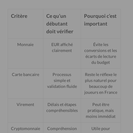
Critère
Ce qu’un
Pourquoi c’est
débutant
important
doit vérifier
Monnaie
EUR affiché
Évite les
clairement
conversions et les
écarts de lecture
du budget
Carte bancaire
Processus
Reste le réflexe le
simple et
plus naturel pour
validation fluide
beaucoup de
joueurs en France
Virement
Délais et étapes
Peut être
compréhensibles
pratique, mais
moins immédiat
Cryptomonnaie
Compréhension
Utile pour