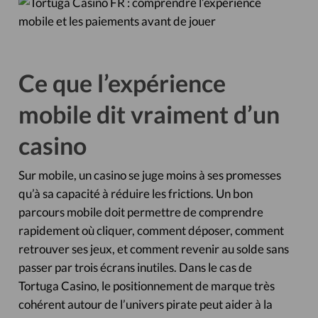
Ce que l’expérience
mobile dit vraiment d’un
casino
Sur mobile, un casino se juge moins à ses promesses
qu’à sa capacité à réduire les frictions. Un bon
parcours mobile doit permettre de comprendre
rapidement où cliquer, comment déposer, comment
retrouver ses jeux, et comment revenir au solde sans
passer par trois écrans inutiles. Dans le cas de
Tortuga Casino, le positionnement de marque très
cohérent autour de l’univers pirate peut aider à la