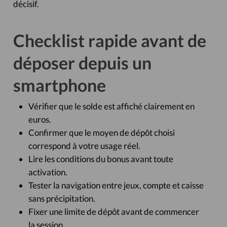
décisif.
Checklist rapide avant de
déposer depuis un
smartphone
Vérifier que le solde est affiché clairement en
euros.
Confirmer que le moyen de dépôt choisi
correspond à votre usage réel.
Lire les conditions du bonus avant toute
activation.
Tester la navigation entre jeux, compte et caisse
sans précipitation.
Fixer une limite de dépôt avant de commencer
la session.