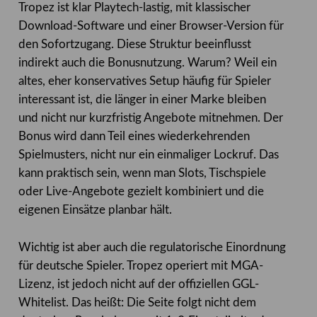
Tropez ist klar Playtech-lastig, mit klassischer
Download-Software und einer Browser-Version für
den Sofortzugang. Diese Struktur beeinflusst
indirekt auch die Bonusnutzung. Warum? Weil ein
altes, eher konservatives Setup häufig für Spieler
interessant ist, die länger in einer Marke bleiben
und nicht nur kurzfristig Angebote mitnehmen. Der
Bonus wird dann Teil eines wiederkehrenden
Spielmusters, nicht nur ein einmaliger Lockruf. Das
kann praktisch sein, wenn man Slots, Tischspiele
oder Live-Angebote gezielt kombiniert und die
eigenen Einsätze planbar hält.
Wichtig ist aber auch die regulatorische Einordnung
für deutsche Spieler. Tropez operiert mit MGA-
Lizenz, ist jedoch nicht auf der offiziellen GGL-
Whitelist. Das heißt: Die Seite folgt nicht dem