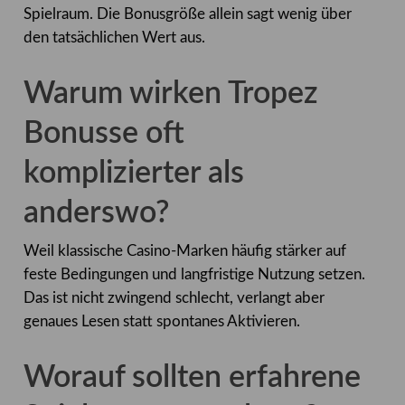
Spielraum. Die Bonusgröße allein sagt wenig über
den tatsächlichen Wert aus.
Warum wirken Tropez
Bonusse oft
komplizierter als
anderswo?
Weil klassische Casino-Marken häufig stärker auf
feste Bedingungen und langfristige Nutzung setzen.
Das ist nicht zwingend schlecht, verlangt aber
genaues Lesen statt spontanes Aktivieren.
Worauf sollten erfahrene