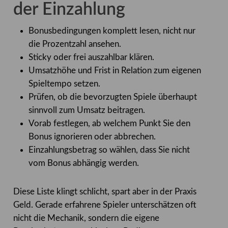
der Einzahlung
Bonusbedingungen komplett lesen, nicht nur
die Prozentzahl ansehen.
Sticky oder frei auszahlbar klären.
Umsatzhöhe und Frist in Relation zum eigenen
Spieltempo setzen.
Prüfen, ob die bevorzugten Spiele überhaupt
sinnvoll zum Umsatz beitragen.
Vorab festlegen, ab welchem Punkt Sie den
Bonus ignorieren oder abbrechen.
Einzahlungsbetrag so wählen, dass Sie nicht
vom Bonus abhängig werden.
Diese Liste klingt schlicht, spart aber in der Praxis
Geld. Gerade erfahrene Spieler unterschätzen oft
nicht die Mechanik, sondern die eigene