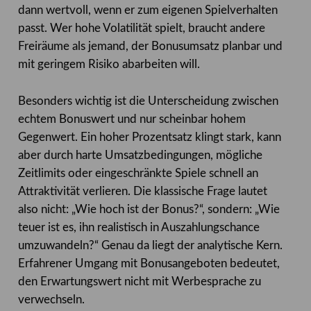
dann wertvoll, wenn er zum eigenen Spielverhalten
passt. Wer hohe Volatilität spielt, braucht andere
Freiräume als jemand, der Bonusumsatz planbar und
mit geringem Risiko abarbeiten will.
Besonders wichtig ist die Unterscheidung zwischen
echtem Bonuswert und nur scheinbar hohem
Gegenwert. Ein hoher Prozentsatz klingt stark, kann
aber durch harte Umsatzbedingungen, mögliche
Zeitlimits oder eingeschränkte Spiele schnell an
Attraktivität verlieren. Die klassische Frage lautet
also nicht: „Wie hoch ist der Bonus?“, sondern: „Wie
teuer ist es, ihn realistisch in Auszahlungschance
umzuwandeln?“ Genau da liegt der analytische Kern.
Erfahrener Umgang mit Bonusangeboten bedeutet,
den Erwartungswert nicht mit Werbesprache zu
verwechseln.