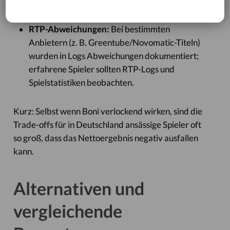
Downloads außerhalb des Play Stores sind
möglich, aber erhöhen das Sicherheitsrisiko.
RTP-Abweichungen:
Bei bestimmten
Anbietern (z. B. Greentube/Novomatic-Titeln)
wurden in Logs Abweichungen dokumentiert;
erfahrene Spieler sollten RTP-Logs und
Spielstatistiken beobachten.
Kurz: Selbst wenn Boni verlockend wirken, sind die
Trade-offs für in Deutschland ansässige Spieler oft
so groß, dass das Nettoergebnis negativ ausfallen
kann.
Alternativen und
vergleichende