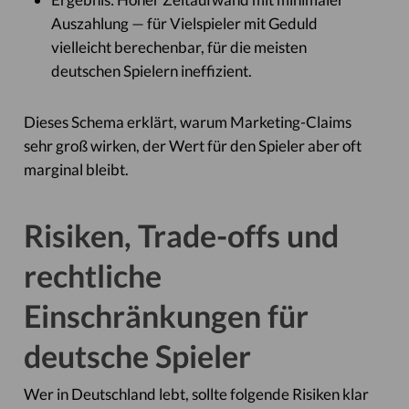
Auszahlung — für Vielspieler mit Geduld
vielleicht berechenbar, für die meisten
deutschen Spielern ineffizient.
Dieses Schema erklärt, warum Marketing-Claims
sehr groß wirken, der Wert für den Spieler aber oft
marginal bleibt.
Risiken, Trade-offs und
rechtliche
Einschränkungen für
deutsche Spieler
Wer in Deutschland lebt, sollte folgende Risiken klar