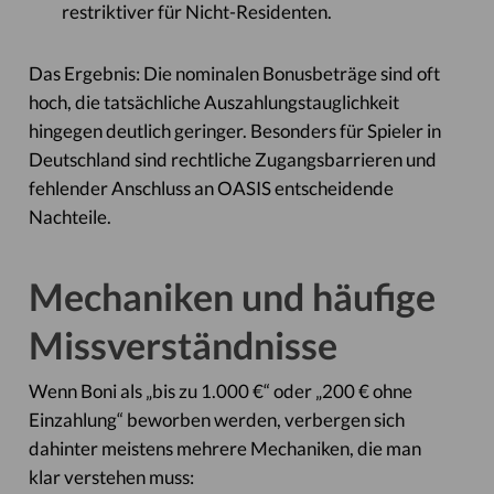
restriktiver für Nicht-Residenten.
Das Ergebnis: Die nominalen Bonusbeträge sind oft
hoch, die tatsächliche Auszahlungstauglichkeit
hingegen deutlich geringer. Besonders für Spieler in
Deutschland sind rechtliche Zugangsbarrieren und
fehlender Anschluss an OASIS entscheidende
Nachteile.
Mechaniken und häufige
Missverständnisse
Wenn Boni als „bis zu 1.000 €“ oder „200 € ohne
Einzahlung“ beworben werden, verbergen sich
dahinter meistens mehrere Mechaniken, die man
klar verstehen muss: