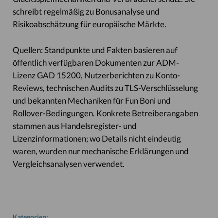
schreibt regelmäßig zu Bonusanalyse und
Risikoabschätzung für europäische Märkte.
Quellen: Standpunkte und Fakten basieren auf
öffentlich verfügbaren Dokumenten zur ADM-
Lizenz GAD 15200, Nutzerberichten zu Konto-
Reviews, technischen Audits zu TLS-Verschlüsselung
und bekannten Mechaniken für Fun Boni und
Rollover-Bedingungen. Konkrete Betreiberangaben
stammen aus Handelsregister- und
Lizenzinformationen; wo Details nicht eindeutig
waren, wurden nur mechanische Erklärungen und
Vergleichsanalysen verwendet.
Kategorien: