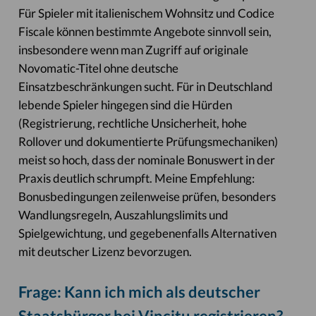
Für Spieler mit italienischem Wohnsitz und Codice
Fiscale können bestimmte Angebote sinnvoll sein,
insbesondere wenn man Zugriff auf originale
Novomatic-Titel ohne deutsche
Einsatzbeschränkungen sucht. Für in Deutschland
lebende Spieler hingegen sind die Hürden
(Registrierung, rechtliche Unsicherheit, hohe
Rollover und dokumentierte Prüfungsmechaniken)
meist so hoch, dass der nominale Bonuswert in der
Praxis deutlich schrumpft. Meine Empfehlung:
Bonusbedingungen zeilenweise prüfen, besonders
Wandlungsregeln, Auszahlungslimits und
Spielgewichtung, und gegebenenfalls Alternativen
mit deutscher Lizenz bevorzugen.
Frage: Kann ich mich als deutscher
Staatsbürger bei Vincitu registrieren?