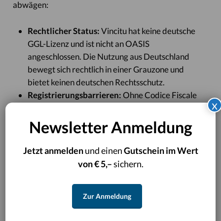
abwägen:
Rechtlicher Status:
Vincitu hat keine deutsche
GGL-Lizenz und ist nicht an OASIS
angeschlossen. Die Nutzung aus Deutschland
bewegt sich rechtlich in einer Grauzone und
bietet keinen deutschen Rechtsschutz.
Registrierungsbarrieren:
Ohne Codice Fiscale
x
ist eine legale Registrierung nicht möglich.
Generatoren oder falsche Angaben sind illegal
Newsletter Anmeldung
und führen zu Konto-Schließungen sowie
möglichen rechtlichen Konsequenzen.
Jetzt anmelden
und einen
Gutschein im Wert
Kontoüberprüfung und Sperren:
Es gibt
von € 5,–
sichern.
Berichte über automatische 180-Tage-Sperren
nach größeren Gewinnen; das bindet Kapital
Zur Anmeldung
und belastet Auszahlungspläne.
App- und Download-Risiken:
Android-APK-