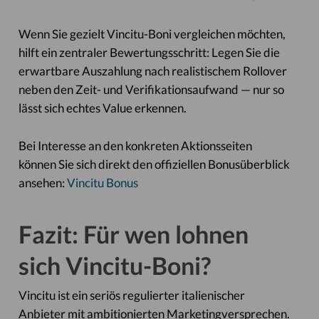
Wenn Sie gezielt Vincitu-Boni vergleichen möchten,
hilft ein zentraler Bewertungsschritt: Legen Sie die
erwartbare Auszahlung nach realistischem Rollover
neben den Zeit- und Verifikationsaufwand — nur so
lässt sich echtes Value erkennen.
Bei Interesse an den konkreten Aktionsseiten
können Sie sich direkt den offiziellen Bonusüberblick
ansehen:
Vincitu Bonus
Fazit: Für wen lohnen
sich Vincitu-Boni?
Vincitu ist ein seriös regulierter italienischer
Anbieter mit ambitionierten Marketingversprechen.