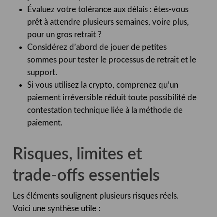
Évaluez votre tolérance aux délais : êtes‑vous
prêt à attendre plusieurs semaines, voire plus,
pour un gros retrait ?
Considérez d’abord de jouer de petites
sommes pour tester le processus de retrait et le
support.
Si vous utilisez la crypto, comprenez qu’un
paiement irréversible réduit toute possibilité de
contestation technique liée à la méthode de
paiement.
Risques, limites et
trade‑offs essentiels
Les éléments soulignent plusieurs risques réels.
Voici une synthèse utile :