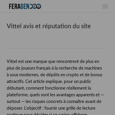
Skip
Menu
to
main
content
Vittel avis et réputation du site
Vittel est une marque que rencontrent de plus en
plus de joueurs français à la recherche de machines
à sous modernes, de dépôts en crypto et de bonus
attractifs. Cet article explique, pour un public
débutant, comment fonctionne réellement la
plateforme, quels sont les avantages apparents et —
surtout — les risques concrets à connaître avant de
déposer. L’objectif : fournir une grille de lecture
pratique pour décider si ce casino offshore