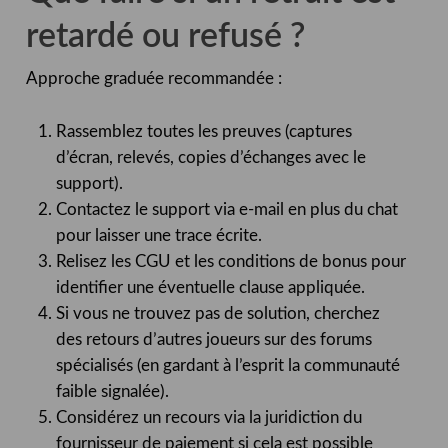
retardé ou refusé ?
Approche graduée recommandée :
Rassemblez toutes les preuves (captures
d’écran, relevés, copies d’échanges avec le
support).
Contactez le support via e‑mail en plus du chat
pour laisser une trace écrite.
Relisez les CGU et les conditions de bonus pour
identifier une éventuelle clause appliquée.
Si vous ne trouvez pas de solution, cherchez
des retours d’autres joueurs sur des forums
spécialisés (en gardant à l’esprit la communauté
faible signalée).
Considérez un recours via la juridiction du
fournisseur de paiement si cela est possible