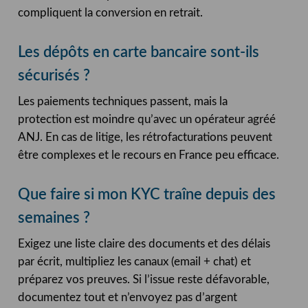
compliquent la conversion en retrait.
Les dépôts en carte bancaire sont‑ils
sécurisés ?
Les paiements techniques passent, mais la
protection est moindre qu’avec un opérateur agréé
ANJ. En cas de litige, les rétrofacturations peuvent
être complexes et le recours en France peu efficace.
Que faire si mon KYC traîne depuis des
semaines ?
Exigez une liste claire des documents et des délais
par écrit, multipliez les canaux (email + chat) et
préparez vos preuves. Si l’issue reste défavorable,
documentez tout et n’envoyez pas d’argent