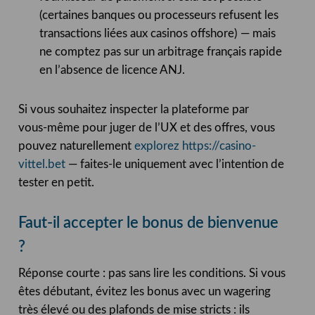
(certaines banques ou processeurs refusent les
transactions liées aux casinos offshore) — mais
ne comptez pas sur un arbitrage français rapide
en l’absence de licence ANJ.
Si vous souhaitez inspecter la plateforme par
vous‑même pour juger de l’UX et des offres, vous
pouvez naturellement
explorez https://casino-
vittel.bet
— faites-le uniquement avec l’intention de
tester en petit.
Faut‑il accepter le bonus de bienvenue
?
Réponse courte : pas sans lire les conditions. Si vous
êtes débutant, évitez les bonus avec un wagering
très élevé ou des plafonds de mise stricts : ils