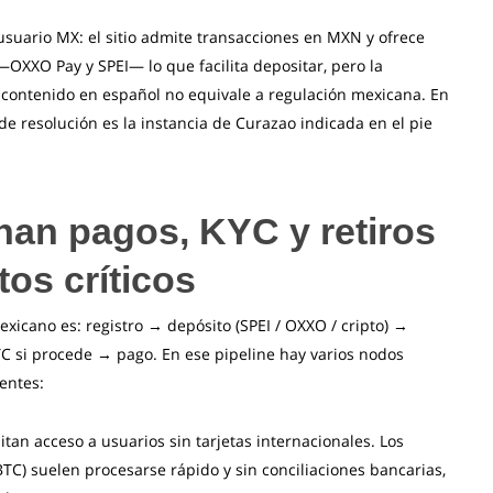
suario MX: el sitio admite transacciones en MXN y ofrece
XXO Pay y SPEI— lo que facilita depositar, pero la
 contenido en español no equivale a regulación mexicana. En
de resolución es la instancia de Curazao indicada en el pie
an pagos, KYC y retiros
tos críticos
mexicano es: registro → depósito (SPEI / OXXO / cripto) →
YC si procede → pago. En ese pipeline hay varios nodos
entes:
itan acceso a usuarios sin tarjetas internacionales. Los
BTC) suelen procesarse rápido y sin conciliaciones bancarias,