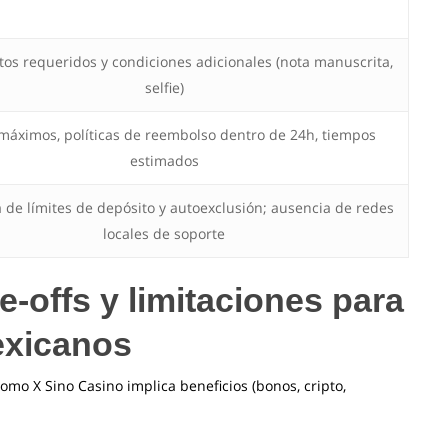
s requeridos y condiciones adicionales (nota manuscrita,
selfie)
máximos, políticas de reembolso dentro de 24h, tiempos
estimados
a de límites de depósito y autoexclusión; ausencia de redes
locales de soporte
e-offs y limitaciones para
exicanos
omo X Sino Casino implica beneficios (bonos, cripto,