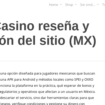
Home
Shop
Sie sind…
T
Casino reseña y
ón del sitio (MX)
o una opción diseñada para jugadores mexicanos que buscan
 una APK para Android y métodos locales como SPEI y OXXO
unciona la plataforma en la práctica, qué esperar de bonos y
s regulatorios y operativos que afectan a un usuario en México.
descartar el servicio, sino dar herramientas claras para que
iesgos, verifique condiciones y gestione su dinero con