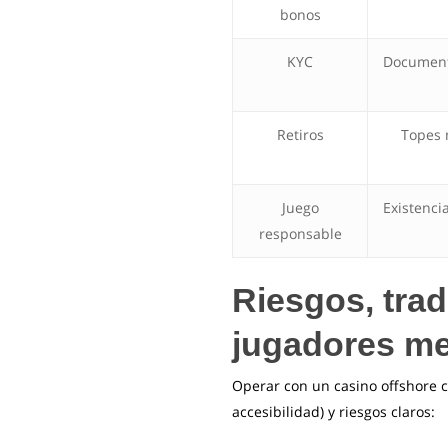
bonos
KYC
Documento
Retiros
Topes 
Juego
Existenci
responsable
Riesgos, trad
jugadores m
Operar con un casino offshore c
accesibilidad) y riesgos claros: