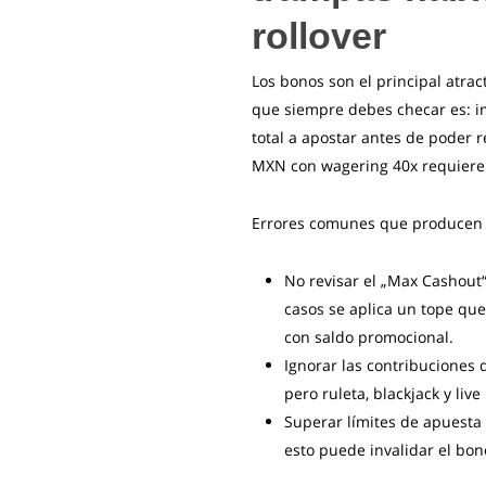
rollover
Los bonos son el principal atrac
que siempre debes checar es: im
total a apostar antes de poder 
MXN con wagering 40x requiere
Errores comunes que producen 
No revisar el „Max Cashout“
casos se aplica un tope que
con saldo promocional.
Ignorar las contribuciones 
pero ruleta, blackjack y li
Newsletter Anmeldung
Superar límites de apuesta
Jetz
esto puede invalidar el bon