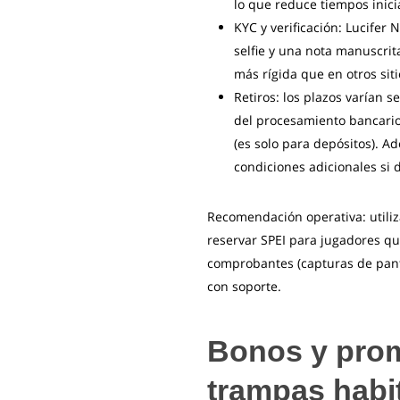
lo que reduce tiempos inici
KYC y verificación: Lucifer 
selfie y una nota manuscrit
más rígida que en otros sit
Retiros: los plazos varían 
del procesamiento bancario 
(es solo para depósitos). A
condiciones adicionales si
Recomendación operativa: utilizar
reservar SPEI para jugadores qu
comprobantes (capturas de pant
con soporte.
Bonos y pro
trampas habit