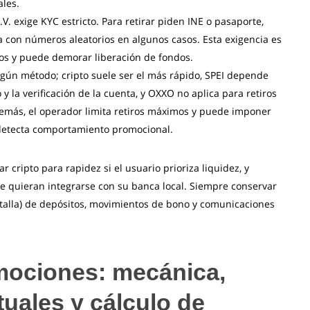
ales.
N.V. exige KYC estricto. Para retirar piden INE o pasaporte,
a con números aleatorios en algunos casos. Esta exigencia es
ios y puede demorar liberación de fondos.
según método; cripto suele ser el más rápido, SPEI depende
y la verificación de la cuenta, y OXXO no aplica para retiros
demás, el operador limita retiros máximos y puede imponer
 detecta comportamiento promocional.
 cripto para rapidez si el usuario prioriza liquidez, y
e quieran integrarse con su banca local. Siempre conservar
alla) de depósitos, movimientos de bono y comunicaciones
mociones: mecánica,
uales y cálculo de