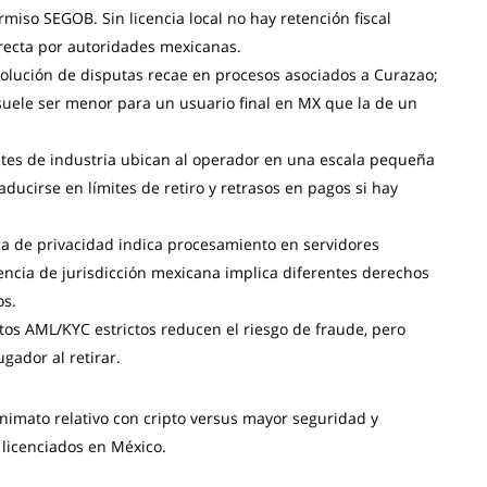
miso SEGOB. Sin licencia local no hay retención fiscal
recta por autoridades mexicanas.
esolución de disputas recae en procesos asociados a Curazao;
s suele ser menor para un usuario final en MX que la de un
ntes de industria ubican al operador en una escala pequeña
aducirse en límites de retiro y retrasos en pagos si hay
tica de privacidad indica procesamiento en servidores
encia de jurisdicción mexicana implica diferentes derechos
os.
tos AML/KYC estrictos reducen el riesgo de fraude, pero
gador al retirar.
onimato relativo con cripto versus mayor seguridad y
licenciados en México.