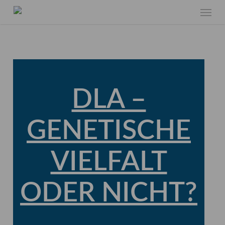
Skip
Menu
to
main
content
DLA –
GENETISCHE
VIELFALT
ODER NICHT?