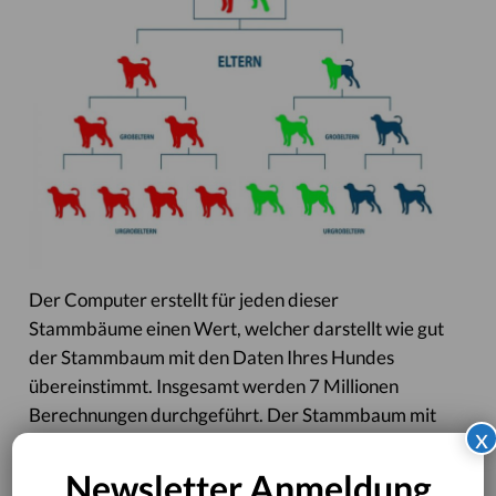
Der Computer erstellt für jeden dieser
Stammbäume einen Wert, welcher darstellt wie gut
der Stammbaum mit den Daten Ihres Hundes
übereinstimmt. Insgesamt werden 7 Millionen
Berechnungen durchgeführt. Der Stammbaum mit
x
dem insgesamt besten Wert wird als jener
festgelegt, der die Ahnen Ihres Hundes am besten
Newsletter Anmeldung