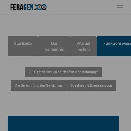
Skip
Menu
to
main
content
Startseite
Das
Warum
Funktionsweis
Geheimnis
Testen?
Qualitätskriterien bei der Rassebestimmung?
Die Berechnung des Gewichtes
So sehen die Ergebnisse aus