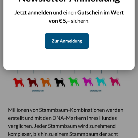
repräsentiert.
Jetzt anmelden
und einen
Gutschein im Wert
von € 5,–
sichern.
Zur Anmeldung
Millionen von Stammbaum-Kombinationen werden
erstellt und mit den DNA-Markern Ihres Hundes
verglichen. Jeder Stammbaum wird zunehmend
komplexer, bis hin zu einem Stammbaum der acht